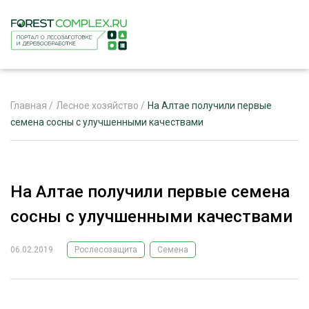
Главная
/
Лесное хозяйство
/
На Алтае получили первые
семена сосны с улучшенными качествами
ЖУРНАЛ «ЛЕСНОЙ КОМПЛЕКС»
О ПРОЕКТЕ
На Алтае получили первые семена
РЕКЛАМОДАТЕЛЯМ
сосны с улучшенными качествами
06.02.2019
Рослесозащита
Семена
ЛЕСНОЕ ХОЗЯЙСТВО
ЭКСПЕРТНОЕ МНЕНИЕ
ЛЕСОЗАГОТОВКА