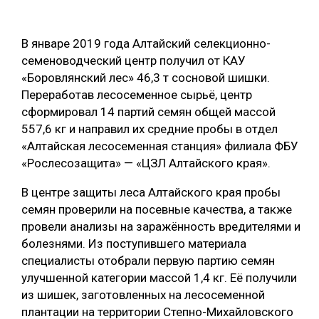
ОБРАБОТКА ДРЕВЕСИНЫ
В январе 2019 года Алтайский селекционно-
ЦИФРОВАЯ СРЕДА
РУБРИКИ
семеноводческий центр получил от КАУ
БИОЭНЕРГЕТИКА
«Боровлянский лес» 46,3 т сосновой шишки.
ТЕМАТИЧЕСКИЕ ПРОЕКТЫ
Переработав лесосеменное сырьё, центр
ЛЕСОВОССТАНОВЛЕНИЕ И ЗАЩИТА
сформировал 14 партий семян общей массой
ЛОГИСТИКА
557,6 кг и направил их средние пробы в отдел
ПОДБОРКИ СТАТЕЙ
«Алтайская лесосеменная станция» филиала ФБУ
ПРОИЗВОДСТВО ДРЕВЕСНЫХ ПЛИТ
«Рослесозащита» — «ЦЗЛ Алтайского края».
ЦБП
В центре защиты леса Алтайского края пробы
семян проверили на посевные качества, а также
КОМПЛЕКСНАЯ ПЕРЕРАБОТКА
провели анализы на заражённость вредителями и
ЛЕСОПИЛЕНИЕ
болезнями. Из поступившего материала
специалисты отобрали первую партию семян
ДЕРЕВЯННОЕ ДОМОСТРОЕНИЕ
улучшенной категории массой 1,4 кг. Её получили
БЕЗОПАСНОЕ ПРОИЗВОДСТВО
из шишек, заготовленных на лесосеменной
плантации на территории Степно-Михайловского
СОРТИРОВКА ДРЕВЕСИНЫ