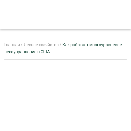
Главная
/
Лесное хозяйство
/
Как работает многоуровневое
лесоуправление в США
ЖУРНАЛ «ЛЕСНОЙ КОМПЛЕКС»
О ПРОЕКТЕ
РЕКЛАМОДАТЕЛЯМ
ЛЕСНОЕ ХОЗЯЙСТВО
ЭКСПЕРТНОЕ МНЕНИЕ
ЛЕСОЗАГОТОВКА