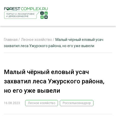
Главная
/
Лесное хозяйство
/
Малый чёрный еловый усач
захватил леса Ужурского района, но его уже вывели
ЖУРНАЛ «ЛЕСНОЙ КОМПЛЕКС»
О ПРОЕКТЕ
Малый чёрный еловый усач
РЕКЛАМОДАТЕЛЯМ
захватил леса Ужурского района,
но его уже вывели
16.08.2023
Лесное хозяйство
Россельхознадзор
ЛЕСНОЕ ХОЗЯЙСТВО
ЭКСПЕРТНОЕ МНЕНИЕ
ЛЕСОЗАГОТОВКА