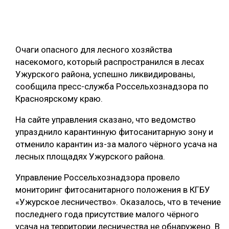
ОБРАБОТКА ДРЕВЕСИНЫ
ЦИФРОВАЯ СРЕДА
РУБРИКИ
Очаги опасного для лесного хозяйства
БИОЭНЕРГЕТИКА
насекомого, который распространился в лесах
ТЕМАТИЧЕСКИЕ ПРОЕКТЫ
ЛЕСОВОССТАНОВЛЕНИЕ И ЗАЩИТА
Ужурского района, успешно ликвидированы,
сообщила пресс-служба Россельхознадзора по
ЛОГИСТИКА
ПОДБОРКИ СТАТЕЙ
Красноярскому краю.
ПРОИЗВОДСТВО ДРЕВЕСНЫХ ПЛИТ
На сайте управления сказано, что ведомство
ЦБП
упразднило карантинную фитосанитарную зону и
отменило карантин из-за малого чёрного усача на
КОМПЛЕКСНАЯ ПЕРЕРАБОТКА
лесных площадях Ужурского района.
ЛЕСОПИЛЕНИЕ
Управление Россельхознадзора провело
мониторинг фитосанитарного положения в КГБУ
ДЕРЕВЯННОЕ ДОМОСТРОЕНИЕ
«Ужурское лесничество». Оказалось, что в течение
БЕЗОПАСНОЕ ПРОИЗВОДСТВО
последнего года присутствие малого чёрного
усача на территории лесничества не обнаружено. В
СОРТИРОВКА ДРЕВЕСИНЫ