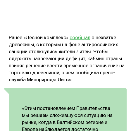
ОБРАБОТКА ДРЕВЕСИНЫ
ЦИФРОВАЯ СРЕДА
РУБРИКИ
БИОЭНЕРГЕТИКА
Ранее «Лесной комплекс»
сообщал
о нехватке
ТЕМАТИЧЕСКИЕ ПРОЕКТЫ
ЛЕСОВОССТАНОВЛЕНИЕ И ЗАЩИТА
древесины, с которым на фоне антироссийских
ЛОГИСТИКА
санкций столкнулись жители Литвы. Чтобы
ПОДБОРКИ СТАТЕЙ
сдержать назревающий дефицит, кабмин страны
ПРОИЗВОДСТВО ДРЕВЕСНЫХ ПЛИТ
принял решение ввести временное ограничение на
ЦБП
торговлю древесиной, о чём сообщила пресс-
служба Минприроды Литвы.
КОМПЛЕКСНАЯ ПЕРЕРАБОТКА
ЛЕСОПИЛЕНИЕ
«Этим постановлением Правительства
ДЕРЕВЯННОЕ ДОМОСТРОЕНИЕ
мы решаем сложившуюся ситуацию на
БЕЗОПАСНОЕ ПРОИЗВОДСТВО
рынке, когда в Балтийском регионе и
Европе наблюдается достаточно
СОРТИРОВКА ДРЕВЕСИНЫ