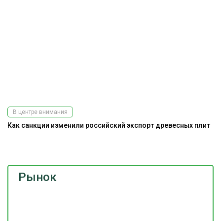
В центре внимания
Как санкции изменили российский экспорт древесных плит
Э
ис
Рынок