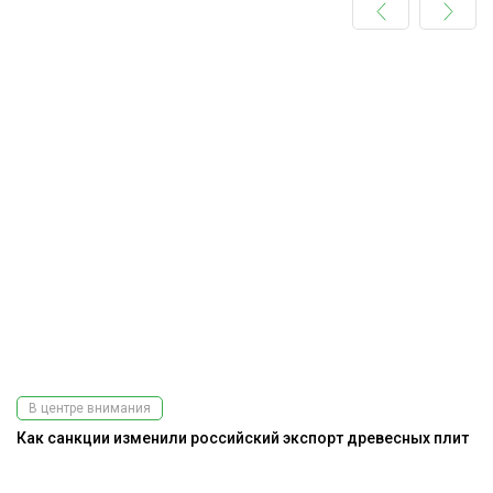
В центре внимания
Как санкции изменили российский экспорт древесных плит
Э
ис