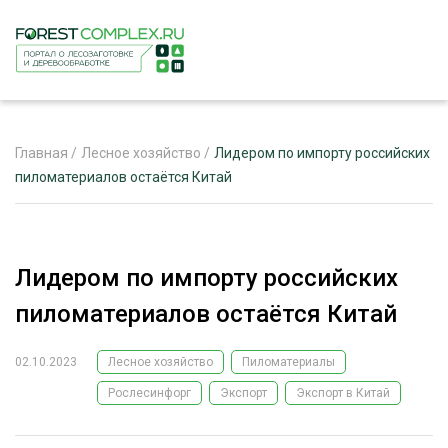
Главная
/
Лесное хозяйство
/
Лидером по импорту российских
пиломатериалов остаётся Китай
ЖУРНАЛ «ЛЕСНОЙ КОМПЛЕКС»
О ПРОЕКТЕ
Лидером по импорту российских
РЕКЛАМОДАТЕЛЯМ
пиломатериалов остаётся Китай
02.10.2023
Лесное хозяйство
Пиломатериалы
Рослесинфорг
Экспорт
Экспорт в Китай
ЛЕСНОЕ ХОЗЯЙСТВО
ЭКСПЕРТНОЕ МНЕНИЕ
ЛЕСОЗАГОТОВКА