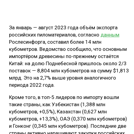
ОБРАБОТКА ДРЕВЕСИНЫ
ЦИФРОВАЯ СРЕДА
РУБРИКИ
За январь — август 2023 года объём экспорта
БИОЭНЕРГЕТИКА
российских пиломатериалов, согласно
данным
ТЕМАТИЧЕСКИЕ ПРОЕКТЫ
ЛЕСОВОССТАНОВЛЕНИЕ И ЗАЩИТА
Рослесинфорга, составил более 14 млн
кубометров. Ведомство сообщило, что основным
ЛОГИСТИКА
импортёром древесины по-прежнему остаётся
ПОДБОРКИ СТАТЕЙ
ПРОИЗВОДСТВО ДРЕВЕСНЫХ ПЛИТ
Китай: на долю Поднебесной пришлось около 2/3
поставок — 8,804 млн кубометров на сумму $1,813
ЦБП
млрд. Это на 2,7% выше уровня аналогичного
периода 2022 года.
КОМПЛЕКСНАЯ ПЕРЕРАБОТКА
Кроме того, в топ-5 лидеров по импорту вошли
ЛЕСОПИЛЕНИЕ
такие страны, как Узбекистан (1,388 млн
ДЕРЕВЯННОЕ ДОМОСТРОЕНИЕ
кубометров, +0,5%), Казахстан (0,627 млн
кубометров, +13,3%), ОАЭ (0,370 млн кубометров)
БЕЗОПАСНОЕ ПРОИЗВОДСТВО
и Гонконг (0,345 млн кубометров). Последние две
СОРТИРОВКА ДРЕВЕСИНЫ
страны активно наращивают закупки российских