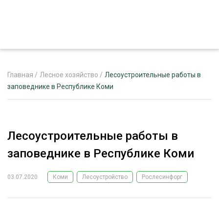
Главная
/
Лесное хозяйство
/
Лесоустроительные работы в
заповеднике в Республике Коми
ЖУРНАЛ «ЛЕСНОЙ КОМПЛЕКС»
О ПРОЕКТЕ
Лесоустроительные работы в
РЕКЛАМОДАТЕЛЯМ
заповеднике в Республике Коми
03.07.2020
Коми
Лесоустройство
Рослесинфорг
ЛЕСНОЕ ХОЗЯЙСТВО
ЭКСПЕРТНОЕ МНЕНИЕ
ЛЕСОЗАГОТОВКА