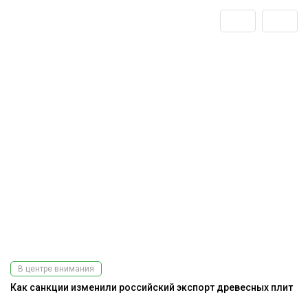
В центре внимания
Как санкции изменили российский экспорт древесных плит
Ра
э