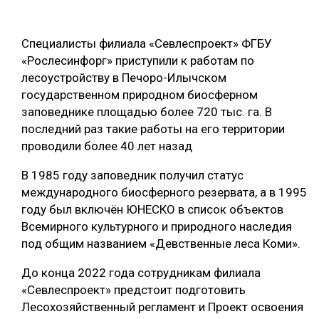
ОБРАБОТКА ДРЕВЕСИНЫ
Специалисты филиала «Севлеспроект» ФГБУ
ЦИФРОВАЯ СРЕДА
РУБРИКИ
«Рослесинфорг» приступили к работам по
БИОЭНЕРГЕТИКА
лесоустройству в Печоро-Илычском
ТЕМАТИЧЕСКИЕ ПРОЕКТЫ
государственном природном биосферном
ЛЕСОВОССТАНОВЛЕНИЕ И ЗАЩИТА
заповеднике площадью более 720 тыс. га. В
ЛОГИСТИКА
последний раз такие работы на его территории
ПОДБОРКИ СТАТЕЙ
проводили более 40 лет назад
ПРОИЗВОДСТВО ДРЕВЕСНЫХ ПЛИТ
ЦБП
В 1985 году заповедник получил статус
международного биосферного резервата, а в 1995
году был включён ЮНЕСКО в список объектов
КОМПЛЕКСНАЯ ПЕРЕРАБОТКА
Всемирного культурного и природного наследия
ЛЕСОПИЛЕНИЕ
под общим названием «Девственные леса Коми».
ДЕРЕВЯННОЕ ДОМОСТРОЕНИЕ
До конца 2022 года сотрудникам филиала
«Севлеспроект» предстоит подготовить
БЕЗОПАСНОЕ ПРОИЗВОДСТВО
Лесохозяйственный регламент и Проект освоения
СОРТИРОВКА ДРЕВЕСИНЫ