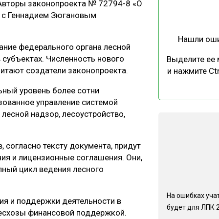
 Авторы законопроекта № 72794-8 «О
ЕВЕСИНЫ
РЫНОК
е с Геннадием Зюгановым
ПРОИЗВОДСТВО
ТЕХНОЛОГИИ
Нашли ош
ОТРАСЛЕВАЯ ДИСКУССИЯ
ание федерального органа лесной
 субъектах. Численность нового
Выделите ее
читают создатели законопроекта.
и нажмите Ctr
ьный уровень более сотни
зованное управление системой
лесной надзор, лесоустройство,
КАЛЕНДАРЬ ВЫСТАВОК
, согласно тексту документа, придут
ия и лицензионные соглашения. Они,
лный цикл ведения лесного
На ошибках учат
ия и поддержки деятельности в
будет для ЛПК 
лесхозы финансовой поддержкой.