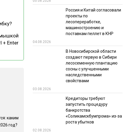
05.08.2026
РЫНКИ СБЫТА
Россия и Китай согласовали
проекты по
В УСЛОВИЯХ САНКЦИЙ
лесопереработке,
ибку?
машиностроению и
поставкам пеллет в КНР
 мышкой
04.08.2026
l + Enter
В Новосибирской области
создают первую в Сибири
лесосеменную плантацию
сосны с улучшенными
ИТОГИ МЕРОПРИЯТИЙ
наследственными
свойствами
03.08.2026
Кредиторы требуют
запустить процедуру
банкротства
«Соликамскбумпрома» из-за
ся: каким
роста убытков
2026 год?
02.08.2026