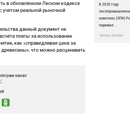
ть в обновлённом Лесном кодексе
В 2025 году
с учётом реальной рыночной
лесопромышленн
комплекс (ЛПК) Р
пережил...
тельства данный документ не
расчёта платы за использование
Читать онлайн
нятие, как «справедливая цена за
 древесины», что можно расценивать
елеграм-канал
с"
ей