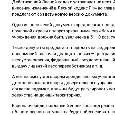
Действующий Лесной кодекс устраивает не всех.
ЛЕСОВОССТАНОВЛЕНИЕ И ЗАЩИТА
СУШКА ДР
внесении изменений в Лесной кодекс РФ» во глав
ЛОГИСТИКА
МЕБЕЛЬНОЕ 
предлагают создать новую версию документа.
ПРОИЗВОДСТВО ДРЕВЕСНЫХ ПЛИТ
Одно из положений документа предполагает созд
пожарной охраны с территориальными службами в
ЦБП
учреждения должна быть увеличена в 5–10 раз, с
Также депутаты предлагают передать на федерал
ЭКСПЕРТНОЕ МНЕНИЕ
полномочий, включая двадцать новых — централи
лесоустановления, федеральный государственный 
выдачу лицензий лесопереработчикам и т. д.
А вот на смену договорам аренды лесных участков
долгосрочные договоры доверительного управлен
согласно задумке, должны будут регулировать по
хозяйства на данных территориях.
В свою очередь, созданный вновь госфонд развит
области лесного комплекса будет обеспечивать 