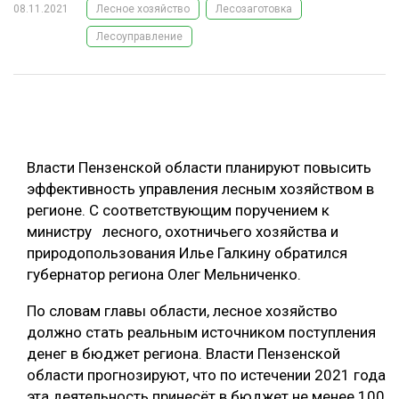
08.11.2021
Лесное хозяйство
Лесозаготовка
ОБРАБОТКА ДРЕВЕСИНЫ
Лесоуправление
ЦИФРОВАЯ СРЕДА
РУБРИКИ
БИОЭНЕРГЕТИКА
ТЕМАТИЧЕСКИЕ ПРОЕКТЫ
ЛЕСОВОССТАНОВЛЕНИЕ И ЗАЩИТА
ЛОГИСТИКА
Власти Пензенской области планируют повысить
ПОДБОРКИ СТАТЕЙ
ПРОИЗВОДСТВО ДРЕВЕСНЫХ ПЛИТ
эффективность управления лесным хозяйством в
регионе. С соответствующим поручением к
ЦБП
министру лесного, охотничьего хозяйства и
природопользования Илье Галкину обратился
КОМПЛЕКСНАЯ ПЕРЕРАБОТКА
губернатор региона Олег Мельниченко.
ЛЕСОПИЛЕНИЕ
По словам главы области, лесное хозяйство
ДЕРЕВЯННОЕ ДОМОСТРОЕНИЕ
должно стать реальным источником поступления
денег в бюджет региона. Власти Пензенской
БЕЗОПАСНОЕ ПРОИЗВОДСТВО
области прогнозируют, что по истечении 2021 года
СОРТИРОВКА ДРЕВЕСИНЫ
эта деятельность принесёт в бюджет не менее 100