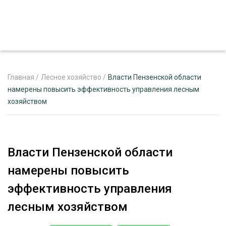
Главная
/
Лесное хозяйство
/
Власти Пензенской области
намерены повысить эффективность управления лесным
хозяйством
ЖУРНАЛ «ЛЕСНОЙ КОМПЛЕКС»
О ПРОЕКТЕ
РЕКЛАМОДАТЕЛЯМ
Власти Пензенской области
намерены повысить
эффективность управления
ЛЕСНОЕ ХОЗЯЙСТВО
лесным хозяйством
ЭКСПЕРТНОЕ МНЕНИЕ
ЛЕСОЗАГОТОВКА