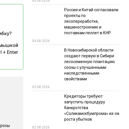
05.08.2026
РЫНКИ СБЫТА
Россия и Китай согласовали
проекты по
В УСЛОВИЯХ САНКЦИЙ
лесопереработке,
машиностроению и
поставкам пеллет в КНР
ибку?
04.08.2026
 мышкой
В Новосибирской области
l + Enter
создают первую в Сибири
лесосеменную плантацию
сосны с улучшенными
ИТОГИ МЕРОПРИЯТИЙ
наследственными
свойствами
03.08.2026
Кредиторы требуют
запустить процедуру
банкротства
«Соликамскбумпрома» из-за
роста убытков
просы
02.08.2026