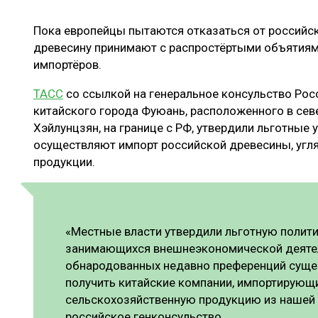
ЛЕСОВОССТАНОВЛЕНИЕ И ЗАЩИТА
СУШКА ДР
Пока европейцы пытаются отказаться от российск
ЛОГИСТИКА
МЕБЕЛЬНОЕ 
древесину принимают с распростёртыми объятиям
ПРОИЗВОДСТВО ДРЕВЕСНЫХ ПЛИТ
импортёров.
ЦБП
ТАСС
со ссылкой на генеральное консульство Росс
китайского города Фуюань, расположенного в сев
Хэйлунцзян, на границе с РФ, утвердили льготные
ЭКСПЕРТНОЕ МНЕНИЕ
осуществляют импорт российской древесины, угля
продукции.
«Местные власти утвердили льготную полити
занимающихся внешнеэкономической деятел
обнародованных недавно преференций суще
получить китайские компании, импортирующи
сельскохозяйственную продукцию из нашей 
российское генконсульство.