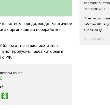
лесоустройства:
перспективы
План лесоустроит
ительством города, входят частичное
работ на 2025 год
и за организацию переработки
выполнен до...
Читать онлайн
В 65 км от него располагается
пункт пропуска, через который в
 с РФ.
елеграм-канал
с"
ей