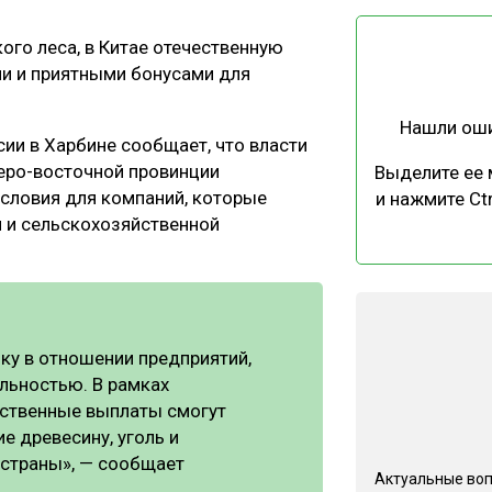
ЕВЕСИНЫ
РЫНОК
ого леса, в Китае отечественную
ПРОИЗВОДСТВО
ТЕХНОЛОГИИ
и и приятными бонусами для
ОТРАСЛЕВАЯ ДИСКУССИЯ
Нашли ош
ии в Харбине сообщает, что власти
еро-восточной провинции
Выделите ее
 условия для компаний, которые
и нажмите Ctr
 и сельскохозяйственной
КАЛЕНДАРЬ ВЫСТАВОК
ку в отношении предприятий,
ьностью. В рамках
ственные выплаты смогут
е древесину, уголь и
страны», — сообщает
Актуальные во