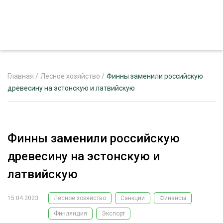
Главная
/
Лесное хозяйство
/
Финны заменили российскую
древесину на эстонскую и латвийскую
ЖУРНАЛ «ЛЕСНОЙ КОМПЛЕКС»
О ПРОЕКТЕ
Финны заменили российскую
РЕКЛАМОДАТЕЛЯМ
древесину на эстонскую и
латвийскую
15.04.2023
Лесное хозяйство
Санкции
Финансы
ЛЕСНОЕ ХОЗЯЙСТВО
ЭКСПЕРТНОЕ МНЕНИЕ
Финляндия
Экспорт
ЛЕСОЗАГОТОВКА