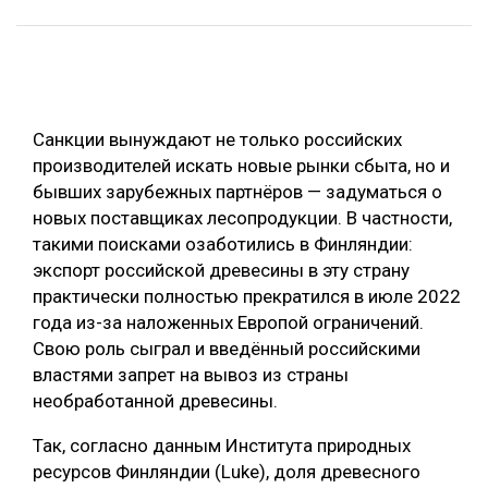
ОБРАБОТКА ДРЕВЕСИНЫ
ЦИФРОВАЯ СРЕДА
РУБРИКИ
БИОЭНЕРГЕТИКА
Санкции вынуждают не только российских
ТЕМАТИЧЕСКИЕ ПРОЕКТЫ
ЛЕСОВОССТАНОВЛЕНИЕ И ЗАЩИТА
производителей искать новые рынки сбыта, но и
ЛОГИСТИКА
бывших зарубежных партнёров — задуматься о
ПОДБОРКИ СТАТЕЙ
новых поставщиках лесопродукции. В частности,
ПРОИЗВОДСТВО ДРЕВЕСНЫХ ПЛИТ
такими поисками озаботились в Финляндии:
ЦБП
экспорт российской древесины в эту страну
практически полностью прекратился в июле 2022
года из-за наложенных Европой ограничений.
КОМПЛЕКСНАЯ ПЕРЕРАБОТКА
Свою роль сыграл и введённый российскими
ЛЕСОПИЛЕНИЕ
властями запрет на вывоз из страны
необработанной древесины.
ДЕРЕВЯННОЕ ДОМОСТРОЕНИЕ
БЕЗОПАСНОЕ ПРОИЗВОДСТВО
Так, согласно данным Института природных
ресурсов Финляндии (Luke), доля древесного
СОРТИРОВКА ДРЕВЕСИНЫ