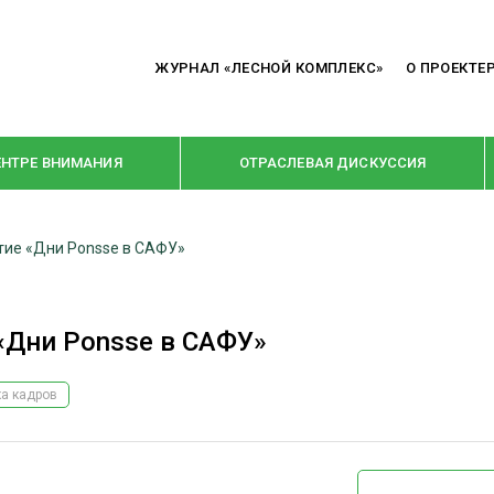
ЖУРНАЛ «ЛЕСНОЙ КОМПЛЕКС»
О ПРОЕКТЕ
ЕНТРЕ ВНИМАНИЯ
ОТРАСЛЕВАЯ ДИСКУССИЯ
тие «Дни Ponsse в САФУ»
РУБРИКИ
Я ПЕРЕРАБОТКА
НОВОСТИ
«Дни Ponsse в САФУ»
Е
КРУПНЫМ ПЛАНОМ
ОЕ ДОМОСТРОЕНИЕ
ВЗГЛЯД ИЗНУТРИ
а кадров
 ПРОИЗВОДСТВО
В ЦЕНТРЕ ВНИМАНИЯ
 ДРЕВЕСИНЫ
ПРЕДПРИЯТИЯ ЛПК