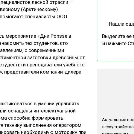
пециалистов лесной отрасли —
ЕВЕСИНЫ
РЫНОК
еверному (Арктическому)
ПРОИЗВОДСТВО
ТЕХНОЛОГИИ
а помогают специалисты ООО
Нашли ош
ОТРАСЛЕВАЯ ДИСКУССИЯ
ось мероприятие «Дни Ponsse в
Выделите ее
знакомить тех студентов, кто
и нажмите Ctr
равлениям, с современными
тиментной заготовки древесины от
 студенты и преподаватели учебного
», представители компании-дилера
КАЛЕНДАРЬ ВЫСТАВОК
ктиковаться в умении управлять
ыли оснащены интеллектуальной
тема способна формировать
Актуальные во
уя технику выполнения оператором
лесоустройства:
мировать необходимую моторику при
перспективы