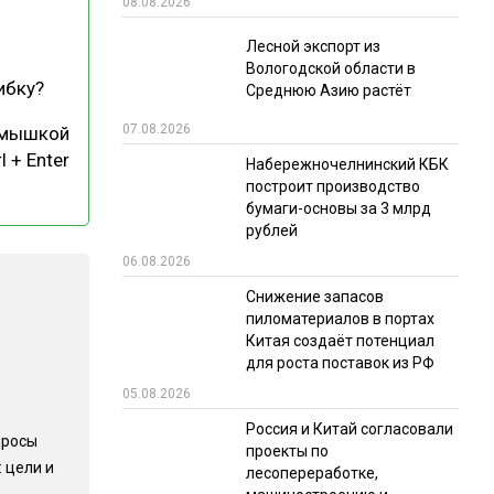
08.08.2026
РЫНКИ СБЫТА
Лесной экспорт из
Вологодской области в
В УСЛОВИЯХ САНКЦИЙ
ибку?
Среднюю Азию растёт
07.08.2026
 мышкой
l + Enter
Набережночелнинский КБК
построит производство
бумаги-основы за 3 млрд
рублей
06.08.2026
ИТОГИ МЕРОПРИЯТИЙ
Снижение запасов
пиломатериалов в портах
Китая создаёт потенциал
для роста поставок из РФ
05.08.2026
Россия и Китай согласовали
просы
проекты по
 цели и
лесопереработке,