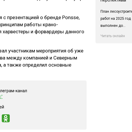
План лесоустроит
с презентацией о бренде Ponsse,
работ на 2025 год
принципам работы крано-
выполнен до...
я харвестеры и форвардеры данного
Читать онлайн
зал участникам мероприятия об уже
ства между компанией и Северным
, а также определил основные
елеграм-канал
с"
ей