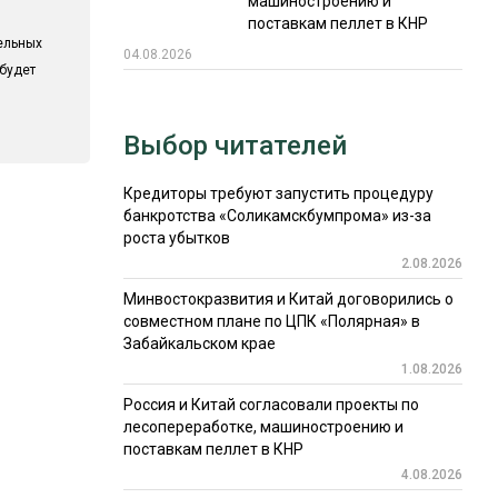
машиностроению и
поставкам пеллет в КНР
ельных
04.08.2026
 будет
Выбор читателей
Кредиторы требуют запустить процедуру
банкротства «Соликамскбумпрома» из-за
роста убытков
2.08.2026
Минвостокразвития и Китай договорились о
совместном плане по ЦПК «Полярная» в
Забайкальском крае
1.08.2026
Россия и Китай согласовали проекты по
лесопереработке, машиностроению и
поставкам пеллет в КНР
4.08.2026