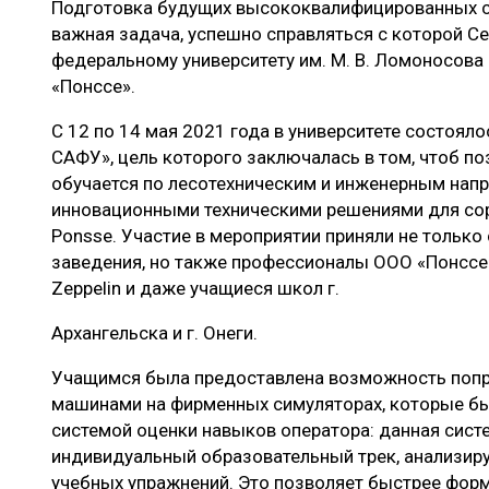
Подготовка будущих высококвалифицированных с
ЛЕСОВОССТАНОВЛЕНИЕ И ЗАЩИТА
СУШКА ДР
важная задача, успешно справляться с которой С
ЛОГИСТИКА
МЕБЕЛЬНОЕ 
федеральному университету им. М. В. Ломоносов
«Понссе».
ПРОИЗВОДСТВО ДРЕВЕСНЫХ ПЛИТ
С 12 по 14 мая 2021 года в университете состоял
ЦБП
САФУ», цель которого заключалась в том, чтоб по
обучается по лесотехническим и инженерным нап
инновационными техническими решениями для сор
ЭКСПЕРТНОЕ МНЕНИЕ
Ponsse. Участие в мероприятии приняли не только
заведения, но также профессионалы ООО «Понссе
Zeppelin и даже учащиеся школ г.
Архангельска и г. Онеги.
Учащимся была предоставлена возможность попра
машинами на фирменных симуляторах, которые б
системой оценки навыков оператора: данная сис
индивидуальный образовательный трек, анализир
учебных упражнений. Это позволяет быстрее фор