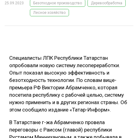
25.09.2023
Безотходное производство
Деревообработка
ОБРАБОТКА ДРЕВЕСИНЫ
Лесное хозяйство
ЦИФРОВАЯ СРЕДА
РУБРИКИ
БИОЭНЕРГЕТИКА
ТЕМАТИЧЕСКИЕ ПРОЕКТЫ
ЛЕСОВОССТАНОВЛЕНИЕ И ЗАЩИТА
ЛОГИСТИКА
Специалисты ЛПК Республики Татарстан
ПОДБОРКИ СТАТЕЙ
ПРОИЗВОДСТВО ДРЕВЕСНЫХ ПЛИТ
опробовали новую систему лесопереработки.
Опыт показал высокую эффективность и
ЦБП
безотходность технологии. По словам вице-
премьера РФ Виктории Абрамченко, которая
КОМПЛЕКСНАЯ ПЕРЕРАБОТКА
посетила республику с рабочей целью, систему
нужно применить и в других регионах страны. Об
ЛЕСОПИЛЕНИЕ
этом сообщило издание «Татар-Информ».
ДЕРЕВЯННОЕ ДОМОСТРОЕНИЕ
В Татарстане г-жа Абрамченко провела
БЕЗОПАСНОЕ ПРОИЗВОДСТВО
переговоры с Раисом (главой) республики
СОРТИРОВКА ДРЕВЕСИНЫ
Рустамом Миннихановым, а также побывала в