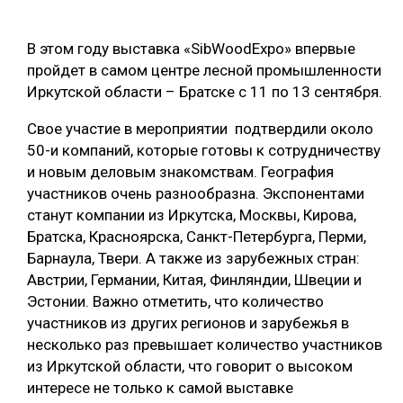
ОБРАБОТКА ДРЕВЕСИНЫ
В этом году выставка «SibWoodExpo» впервые
ЦИФРОВАЯ СРЕДА
РУБРИКИ
пройдет в самом центре лесной промышленности
БИОЭНЕРГЕТИКА
Иркутской области – Братске с 11 по 13 сентября.
ТЕМАТИЧЕСКИЕ ПРОЕКТЫ
ЛЕСОВОССТАНОВЛЕНИЕ И ЗАЩИТА
Свое участие в мероприятии подтвердили около
50-и компаний, которые готовы к сотрудничеству
ЛОГИСТИКА
и новым деловым знакомствам. География
ПОДБОРКИ СТАТЕЙ
ПРОИЗВОДСТВО ДРЕВЕСНЫХ ПЛИТ
участников очень разнообразна. Экспонентами
станут компании из Иркутска, Москвы, Кирова,
ЦБП
Братска, Красноярска, Санкт-Петербурга, Перми,
Барнаула, Твери. А также из зарубежных стран:
КОМПЛЕКСНАЯ ПЕРЕРАБОТКА
Австрии, Германии, Китая, Финляндии, Швеции и
Эстонии. Важно отметить, что количество
ЛЕСОПИЛЕНИЕ
участников из других регионов и зарубежья в
ДЕРЕВЯННОЕ ДОМОСТРОЕНИЕ
несколько раз превышает количество участников
из Иркутской области, что говорит о высоком
БЕЗОПАСНОЕ ПРОИЗВОДСТВО
интересе не только к самой выставке
СОРТИРОВКА ДРЕВЕСИНЫ