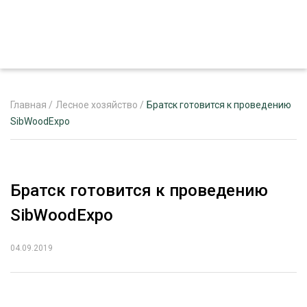
Главная
/
Лесное хозяйство
/
Братск готовится к проведению
SibWoodExpo
ЖУРНАЛ «ЛЕСНОЙ КОМПЛЕКС»
О ПРОЕКТЕ
Братск готовится к проведению
РЕКЛАМОДАТЕЛЯМ
SibWoodExpo
04.09.2019
ЛЕСНОЕ ХОЗЯЙСТВО
ЭКСПЕРТНОЕ МНЕНИЕ
ЛЕСОЗАГОТОВКА