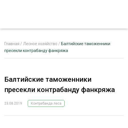
Главная
/
Лесное хозяйство
/
Балтийские таможенники
пресекли контрабанду фанкряжа
ЖУРНАЛ «ЛЕСНОЙ КОМПЛЕКС»
О ПРОЕКТЕ
Балтийские таможенники
РЕКЛАМОДАТЕЛЯМ
пресекли контрабанду фанкряжа
23.08.2019
Контрабанда леса
ЛЕСНОЕ ХОЗЯЙСТВО
ЭКСПЕРТНОЕ МНЕНИЕ
ЛЕСОЗАГОТОВКА