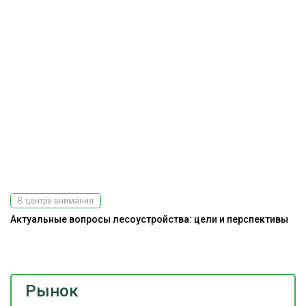
В центре внимания
Актуальные вопросы лесоустройства: цели и перспективы
Ра
э
Рынок