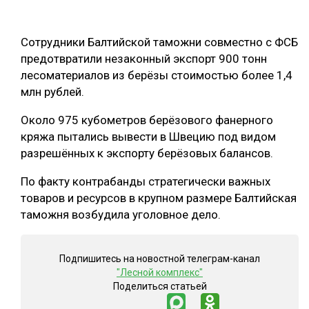
ОБРАБОТКА ДРЕВЕСИНЫ
Сотрудники Балтийской таможни совместно с ФСБ
ЦИФРОВАЯ СРЕДА
РУБРИКИ
предотвратили незаконный экспорт 900 тонн
БИОЭНЕРГЕТИКА
лесоматериалов из берёзы стоимостью более 1,4
ТЕМАТИЧЕСКИЕ ПРОЕКТЫ
млн рублей.
ЛЕСОВОССТАНОВЛЕНИЕ И ЗАЩИТА
ЛОГИСТИКА
Около 975 кубометров берёзового фанерного
ПОДБОРКИ СТАТЕЙ
кряжа пытались вывести в Швецию под видом
ПРОИЗВОДСТВО ДРЕВЕСНЫХ ПЛИТ
разрешённых к экспорту берёзовых балансов.
ЦБП
По факту контрабанды стратегически важных
товаров и ресурсов в крупном размере Балтийская
КОМПЛЕКСНАЯ ПЕРЕРАБОТКА
таможня возбудила уголовное дело.
ЛЕСОПИЛЕНИЕ
ДЕРЕВЯННОЕ ДОМОСТРОЕНИЕ
Подпишитесь на новостной телеграм-канал
"Лесной комплекс"
БЕЗОПАСНОЕ ПРОИЗВОДСТВО
Поделиться статьей
СОРТИРОВКА ДРЕВЕСИНЫ