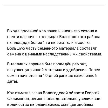
ОБРАБОТКА ДРЕВЕСИНЫ
ЦИФРОВАЯ СРЕДА
РУБРИКИ
БИОЭНЕРГЕТИКА
В ходе посевной кампании нынешнего сезона в
ТЕМАТИЧЕСКИЕ ПРОЕКТЫ
ЛЕСОВОССТАНОВЛЕНИЕ И ЗАЩИТА
шести плёночных теплицах Вологодского района
ЛОГИСТИКА
на площади более 1 га высеют ели и сосны.
ПОДБОРКИ СТАТЕЙ
Большую часть семенного материала составят
ПРОИЗВОДСТВО ДРЕВЕСНЫХ ПЛИТ
семена с ценными наследственными свойствами.
ЦБП
В теплицах заранее был проведён ремонт,
закуплен укрывной материал и удобрения. Посев
КОМПЛЕКСНАЯ ПЕРЕРАБОТКА
семян начнётся на 10 дней раньше намеченной
ЛЕСОПИЛЕНИЕ
даты.
ДЕРЕВЯННОЕ ДОМОСТРОЕНИЕ
Как отметил глава Вологодской области Георгий
БЕЗОПАСНОЕ ПРОИЗВОДСТВО
Филимонов, регион последовательно увеличивает
количество выращиваемых сеянцев хвойных
СОРТИРОВКА ДРЕВЕСИНЫ