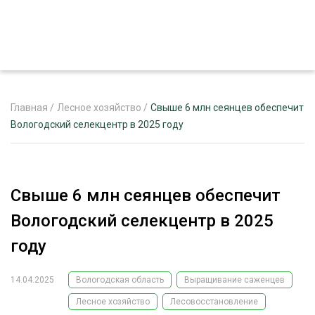
Главная
/
Лесное хозяйство
/
Свыше 6 млн сеянцев обеспечит
Вологодский селекцентр в 2025 году
ЖУРНАЛ «ЛЕСНОЙ КОМПЛЕКС»
О ПРОЕКТЕ
Свыше 6 млн сеянцев обеспечит
РЕКЛАМОДАТЕЛЯМ
Вологодский селекцентр в 2025
году
14.04.2025
Вологодская область
Выращивание саженцев
ЛЕСНОЕ ХОЗЯЙСТВО
ЭКСПЕРТНОЕ МНЕНИЕ
Лесное хозяйство
Лесовосстановление
ЛЕСОЗАГОТОВКА