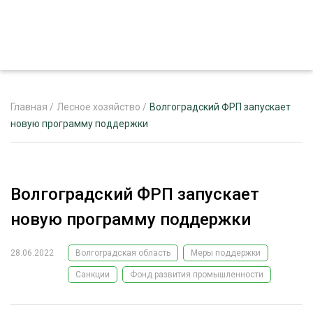
Главная
/
Лесное хозяйство
/
Волгоградский ФРП запускает
новую программу поддержки
ЖУРНАЛ «ЛЕСНОЙ КОМПЛЕКС»
О ПРОЕКТЕ
Волгоградский ФРП запускает
РЕКЛАМОДАТЕЛЯМ
новую программу поддержки
28.06.2022
Волгоградская область
Меры поддержки
Санкции
Фонд развития промышленности
ЛЕСНОЕ ХОЗЯЙСТВО
ЭКСПЕРТНОЕ МНЕНИЕ
ЛЕСОЗАГОТОВКА