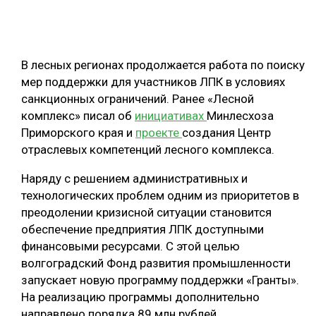
ОБРАБОТКА ДРЕВЕСИНЫ
ЦИФРОВАЯ СРЕДА
РУБРИКИ
В лесных регионах продолжается работа по поиску
БИОЭНЕРГЕТИКА
мер поддержки для участников ЛПК в условиях
ТЕМАТИЧЕСКИЕ ПРОЕКТЫ
ЛЕСОВОССТАНОВЛЕНИЕ И ЗАЩИТА
санкционных ограничений. Ранее «Лесной
комплекс» писал об
инициативах
Минлесхоза
ЛОГИСТИКА
Приморского края и
проекте
создания Центр
ПОДБОРКИ СТАТЕЙ
ПРОИЗВОДСТВО ДРЕВЕСНЫХ ПЛИТ
отраслевых компетенций лесного комплекса.
ЦБП
Наряду с решением административных и
технологических проблем одним из приоритетов в
КОМПЛЕКСНАЯ ПЕРЕРАБОТКА
преодолении кризисной ситуации становится
обеспечение предприятия ЛПК доступными
ЛЕСОПИЛЕНИЕ
финансовыми ресурсами. С этой целью
ДЕРЕВЯННОЕ ДОМОСТРОЕНИЕ
волгоградский Фонд развития промышленности
запускает новую программу поддержки «Гранты».
БЕЗОПАСНОЕ ПРОИЗВОДСТВО
На реализацию программы дополнительно
СОРТИРОВКА ДРЕВЕСИНЫ
направлено порядка 89 млн рублей.