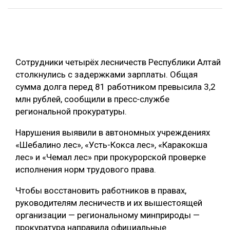
ОБРАБОТКА ДРЕВЕСИНЫ
ЦИФРОВАЯ СРЕДА
РУБРИКИ
БИОЭНЕРГЕТИКА
Сотрудники четырёх лесничеств Республики Алтай
ТЕМАТИЧЕСКИЕ ПРОЕКТЫ
ЛЕСОВОССТАНОВЛЕНИЕ И ЗАЩИТА
столкнулись с задержками зарплаты. Общая
сумма долга перед 81 работником превысила 3,2
ЛОГИСТИКА
ПОДБОРКИ СТАТЕЙ
млн рублей, сообщили в пресс‑службе
ПРОИЗВОДСТВО ДРЕВЕСНЫХ ПЛИТ
региональной прокуратуры.
ЦБП
Нарушения выявили в автономных учреждениях
«Шебалино лес», «Усть-Кокса лес», «Каракокша
КОМПЛЕКСНАЯ ПЕРЕРАБОТКА
лес» и «Чемал лес» при прокурорской проверке
исполнения норм трудового права.
ЛЕСОПИЛЕНИЕ
Чтобы восстановить работников в правах,
ДЕРЕВЯННОЕ ДОМОСТРОЕНИЕ
руководителям лесничеств и их вышестоящей
БЕЗОПАСНОЕ ПРОИЗВОДСТВО
организации — региональному минприроды —
прокуратура направила официальные
СОРТИРОВКА ДРЕВЕСИНЫ