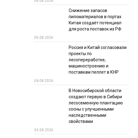
06.08.2026
РЫНКИ СБЫТА
Снижение запасов
пиломатериалов в портах
В УСЛОВИЯХ САНКЦИЙ
Китая создаёт потенциал
для роста поставок из РФ
05.08.2026
Россия и Китай согласовали
проекты по
лесопереработке,
машиностроению и
поставкам пеллет в КНР
ИТОГИ МЕРОПРИЯТИЙ
04.08.2026
В Новосибирской области
создают первую в Сибири
лесосеменную плантацию
сосны с улучшенными
наследственными
свойствами
03.08.2026