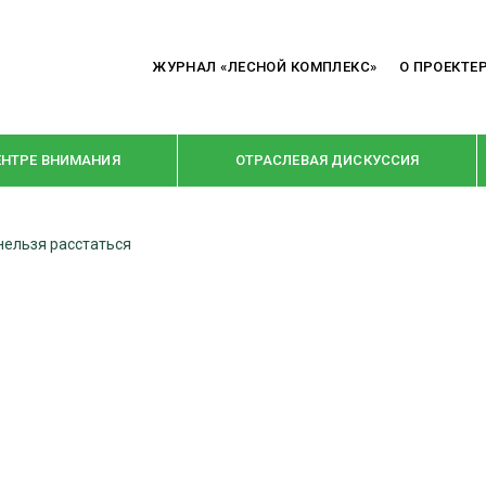
ЖУРНАЛ «ЛЕСНОЙ КОМПЛЕКС»
О ПРОЕКТЕ
ЕНТРЕ ВНИМАНИЯ
ОТРАСЛЕВАЯ ДИСКУССИЯ
нельзя расстаться
РУБРИКИ
Я ПЕРЕРАБОТКА
НОВОСТИ
Е
КРУПНЫМ ПЛАНОМ
ОЕ ДОМОСТРОЕНИЕ
ВЗГЛЯД ИЗНУТРИ
 ПРОИЗВОДСТВО
В ЦЕНТРЕ ВНИМАНИЯ
 ДРЕВЕСИНЫ
ПРЕДПРИЯТИЯ ЛПК