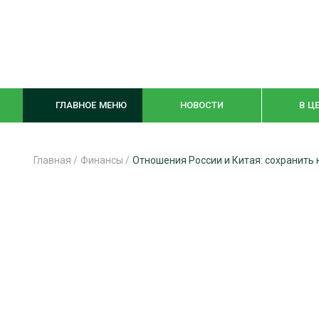
ГЛАВНОЕ МЕНЮ
НОВОСТИ
В Ц
Главная
/
Финансы
/
Отношения России и Китая: сохранить 
ЛЕСНОЕ ХОЗЯЙСТВО
КОМПЛЕКСНА
ЛЕСОЗАГОТОВКА
ЛЕСОПИЛЕНИ
ОБРАБОТКА ДРЕВЕСИНЫ
ДЕРЕВЯНН
ЦИФРОВАЯ СРЕДА
БЕЗОПАСНОЕ
БИОЭНЕРГЕТИКА
СОРТИРОВКА