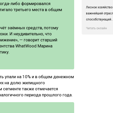
когда-либо формировался
Лесное хозяйство
стигало третьего места в общем
важнейшей отрас
способствующей..
чёт заёмных средств, потому
Читать онлайн
зки. И неудивительно, что
нижение», — говорит старший
гентства WhatWood Марина
тику.
ть упали на 10% и в общем денежном
них на долю жилищного
м сегменте также отмечается
налогичного периода прошлого года.