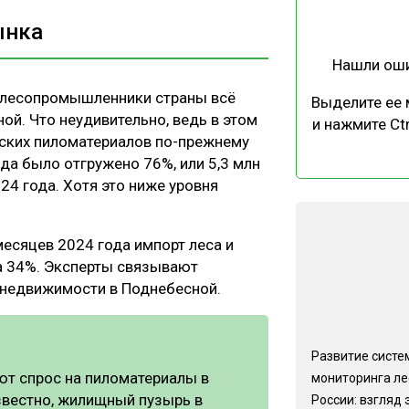
ынка
Нашли ош
, лесопромышленники страны всё
Выделите ее
ой. Что неудивительно, ведь в этом
и нажмите Ctr
ских пиломатериалов по-прежнему
уда было отгружено 76%, или 5,3 млн
024 года. Хотя это ниже уровня
есяцев 2024 года импорт леса и
на 34%. Эксперты связывают
 недвижимости в Поднебесной.
Развитие систе
ют спрос на пиломатериалы в
мониторинга ле
известно, жилищный пузырь в
России: взгляд 