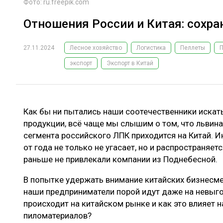
Фото: ru.freepik.com
Отношения России и Китая: сохра
27.11.2024
Лесное хозяйство
Логистика
Пеллеты
экспорт
Экспорт в Китай
Как бы ни пытались наши соотечественники искат
продукции, всё чаще мы слышим о том, что львин
сегмента российского ЛПК приходится на Китай. И
от года не только не угасает, но и распространяет
раньше не привлекали компании из Поднебесной.
В попытке удержать внимание китайских бизнесме
наши предприниматели порой идут даже на невыго
происходит на китайском рынке и как это влияет н
пиломатериалов?