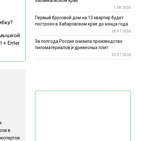
Забайкальском крае
1.08.2026
Первый брусовой дом на 13 квартир будет
ибку?
построен в Хабаровском крае до конца года
28.07.2026
 мышкой
За полгода Россия снизила производство
l + Enter
пиломатериалов и древесных плит
23.07.2026
м
сов в
экспертов