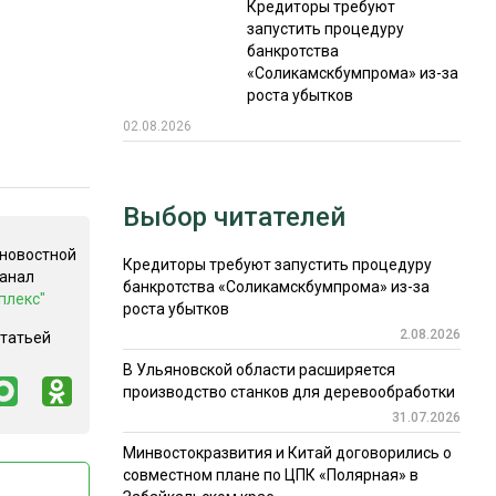
Кредиторы требуют
запустить процедуру
банкротства
«Соликамскбумпрома» из-за
роста убытков
02.08.2026
Выбор читателей
 новостной
Кредиторы требуют запустить процедуру
канал
банкротства «Соликамскбумпрома» из-за
плекс"
роста убытков
2.08.2026
статьей
В Ульяновской области расширяется
производство станков для деревообработки
31.07.2026
Минвостокразвития и Китай договорились о
совместном плане по ЦПК «Полярная» в