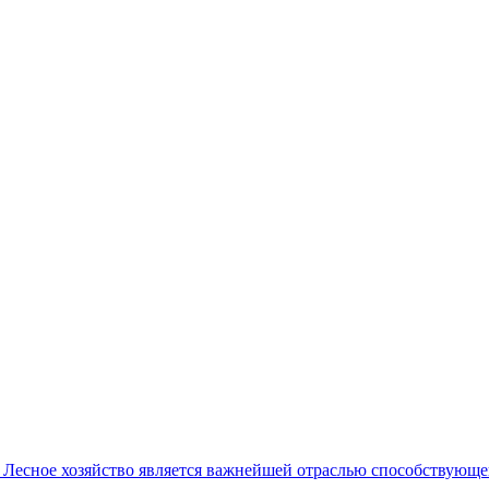
в
Лесное хозяйство является важнейшей отраслью способствующей