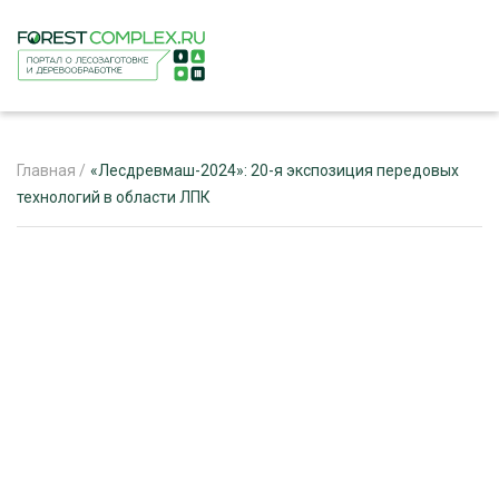
Главная
/
«Лесдревмаш-2024»: 20-я экспозиция передовых
технологий в области ЛПК
ЖУРНАЛ «ЛЕСНОЙ КОМПЛЕКС»
О ПРОЕКТЕ
РЕКЛАМОДАТЕЛЯМ
ЛЕСНОЕ ХОЗЯЙСТВО
ЭКСПЕРТНОЕ МНЕНИЕ
ЛЕСОЗАГОТОВКА