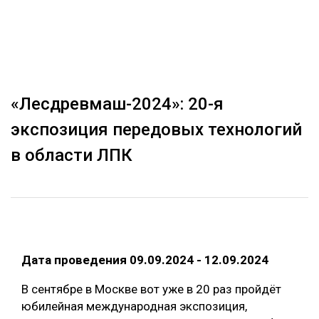
ОБРАБОТКА ДРЕВЕСИНЫ
ЦИФРОВАЯ СРЕДА
РУБРИКИ
БИОЭНЕРГЕТИКА
ТЕМАТИЧЕСКИЕ ПРОЕКТЫ
ЛЕСОВОССТАНОВЛЕНИЕ И ЗАЩИТА
«Лесдревмаш-2024»: 20-я
ЛОГИСТИКА
экспозиция передовых технологий
ПОДБОРКИ СТАТЕЙ
ПРОИЗВОДСТВО ДРЕВЕСНЫХ ПЛИТ
в области ЛПК
ЦБП
КОМПЛЕКСНАЯ ПЕРЕРАБОТКА
ЛЕСОПИЛЕНИЕ
Дата проведения 09.09.2024 - 12.09.2024
ДЕРЕВЯННОЕ ДОМОСТРОЕНИЕ
В сентябре в Москве вот уже в 20 раз пройдёт
БЕЗОПАСНОЕ ПРОИЗВОДСТВО
юбилейная международная экспозиция,
СОРТИРОВКА ДРЕВЕСИНЫ