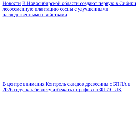
Новости
В Новосибирской области создают первую в Сибири
лесосеменную плантацию сосны с улучшенными
наследственными свойствами
В центре внимания
Контроль складов древесины с БПЛА в
2026 году: как бизнесу избежать штрафов во ФГИС ЛК