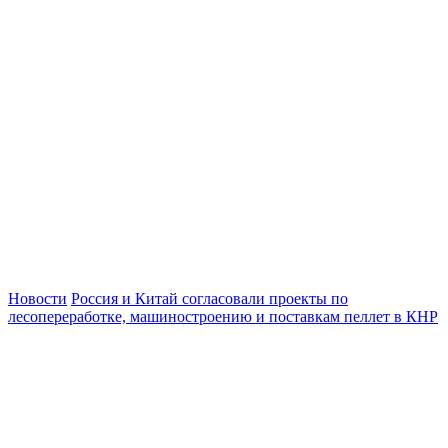
Новости
Россия и Китай согласовали проекты по
лесопереработке, машиностроению и поставкам пеллет в КНР