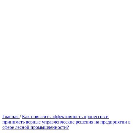
Главная
/
Как повысить эффективность процессов и
принимать верные управленческие решения на предприятии в
сфере лесной промышленности?