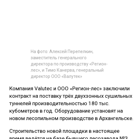
СУШКА ДРЕВЕСИНЫ
МЕБЕЛЬНОЕ ПРОИЗВОДСТВО
На фото: Алексей Перепелкин,
заместитель генерального
директора по производству «Регион-
лес», и Тимо Канерва, генеральный
директор ООО «Валутек»
Компания Valutec и ООО «Регион-лес» заключили
контракт на поставку трёх двухзонных сушильных
туннелей производительностью 180 тыс.
кубометров в год. Оборудование установят на
новом лесопильном производстве в Архангельске.
Строительство новой площадки в настоящее
время ведётся на базе бывшего лесозавода №3.