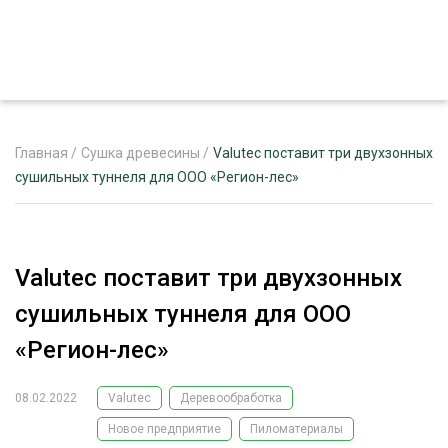
Главная
/
Сушка древесины
/
Valutec поставит три двухзонных
сушильных туннеля для ООО «Регион-лес»
ЖУРНАЛ «ЛЕСНОЙ КОМПЛЕКС»
О ПРОЕКТЕ
Valutec поставит три двухзонных
РЕКЛАМОДАТЕЛЯМ
сушильных туннеля для ООО
«Регион-лес»
08.02.2022
Valutec
Деревообработка
ЛЕСНОЕ ХОЗЯЙСТВО
ЭКСПЕРТНОЕ МНЕНИЕ
Новое предприятие
Пиломатериалы
ЛЕСОЗАГОТОВКА