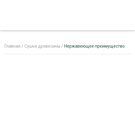
Главная
/
Сушка древесины
/
Нержавеющее преимущество
ЖУРНАЛ «ЛЕСНОЙ КОМПЛЕКС»
О ПРОЕКТЕ
РЕКЛАМОДАТЕЛЯМ
ЛЕСНОЕ ХОЗЯЙСТВО
ЭКСПЕРТНОЕ МНЕНИЕ
ЛЕСОЗАГОТОВКА