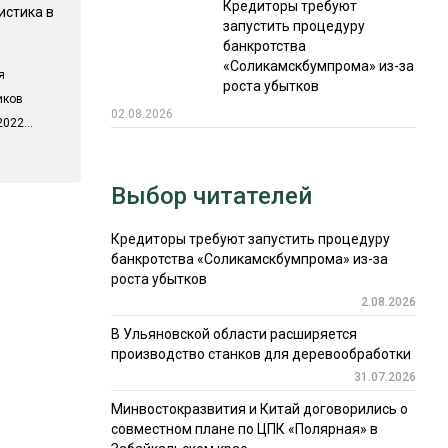
Кредиторы требуют
истика в
запустить процедуру
банкротства
«Соликамскбумпрома» из-за
я
роста убытков
иков
02.08.2026
022...
Выбор читателей
Кредиторы требуют запустить процедуру
банкротства «Соликамскбумпрома» из-за
роста убытков
2.08.2026
В Ульяновской области расширяется
производство станков для деревообработки
31.07.2026
Минвостокразвития и Китай договорились о
совместном плане по ЦПК «Полярная» в