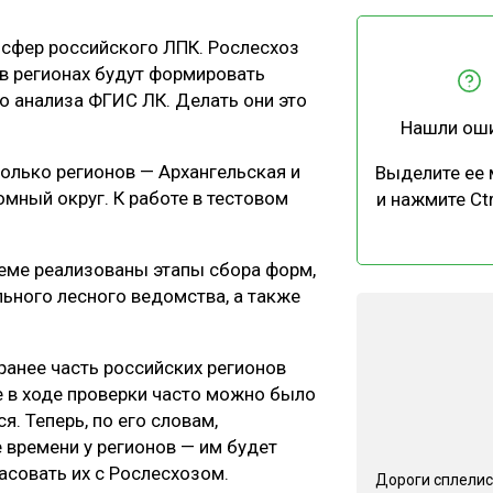
ЕВЕСИНЫ
РЫНОК
 сфер российского ЛПК. Рослесхоз
ПРОИЗВОДСТВО
ТЕХНОЛОГИИ
 в регионах будут формировать
ОТРАСЛЕВАЯ ДИСКУССИЯ
о анализа ФГИС ЛК. Делать они это
Нашли ош
олько регионов — Архангельская и
Выделите ее
мный округ. К работе в тестовом
и нажмите Ctr
КАЛЕНДАРЬ ВЫСТАВОК
еме реализованы этапы сбора форм,
льного лесного ведомства, а также
ранее часть российских регионов
 в ходе проверки часто можно было
я. Теперь, по его словам,
времени у регионов — им будет
асовать их с Рослесхозом.
Дороги сплелис