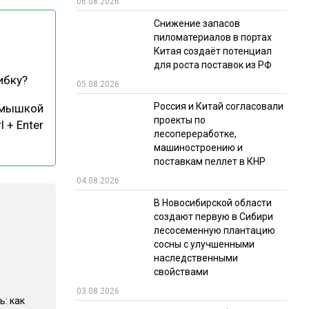
06.08.2026
РЫНКИ СБЫТА
Снижение запасов
пиломатериалов в портах
В УСЛОВИЯХ САНКЦИЙ
Китая создаёт потенциал
для роста поставок из РФ
ибку?
05.08.2026
Россия и Китай согласовали
 мышкой
проекты по
l + Enter
лесопереработке,
машиностроению и
поставкам пеллет в КНР
ИТОГИ МЕРОПРИЯТИЙ
04.08.2026
В Новосибирской области
создают первую в Сибири
лесосеменную плантацию
сосны с улучшенными
наследственными
свойствами
03.08.2026
ь: как