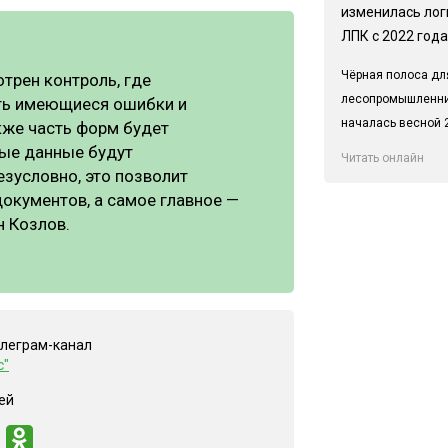
изменилась лог
ЛПК с 2022 года
Чёрная полоса дл
отрен контроль, где
лесопромышленн
еть имеющиеся ошибки и
началась весной 2
кже часть форм будет
рые данные будут
Читать онлайн
езусловно, это позволит
окументов, а самое главное —
н Козлов.
елеграм-канал
с"
ей