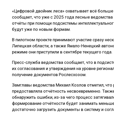
ЛЕСОВОССТАНОВЛЕНИЕ И ЗАЩИТА
СУШКА ДР
«Цифровой двойник леса» охватывает всё больше
ЛОГИСТИКА
МЕБЕЛЬНОЕ 
сообщает, что уже с 2025 года лесные ведомства
ПРОИЗВОДСТВО ДРЕВЕСНЫХ ПЛИТ
отчёты при помощи подсистемы интеллектуальног
будут уже по новым формам.
ЦБП
В пилотном проекте принимают участие сразу неск
Липецкая области, а также Ямало-Ненецкий автоно
ЭКСПЕРТНОЕ МНЕНИЕ
режиме они приступили в сентябре текущего года.
Пресс-служба ведомства сообщает, что в подсист
их согласования и утверждения на уровне региона
получение документов Рослесхозом.
Замглавы ведомства Михаил Козлов отметил, что 
предоставляла отчётность несвоевременно. Также
обнаружить ошибки, из-за чего процесс затягивалс
формирование отчётности будет занимать меньше 
достаточно загрузить документы в систему и согл