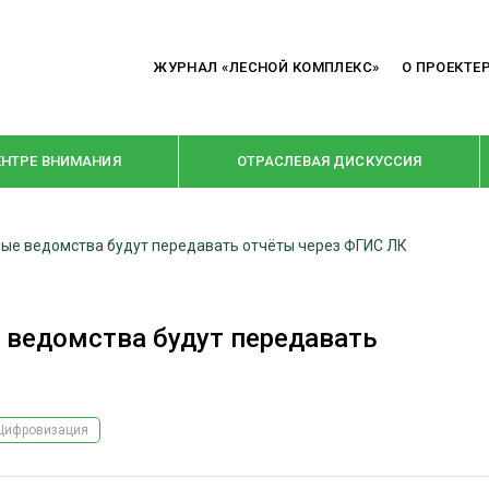
ЖУРНАЛ «ЛЕСНОЙ КОМПЛЕКС»
О ПРОЕКТЕ
ЕНТРЕ ВНИМАНИЯ
ОТРАСЛЕВАЯ ДИСКУССИЯ
ные ведомства будут передавать отчёты через ФГИС ЛК
РУБРИКИ
Я ПЕРЕРАБОТКА
НОВОСТИ
 ведомства будут передавать
Е
КРУПНЫМ ПЛАНОМ
ОЕ ДОМОСТРОЕНИЕ
ВЗГЛЯД ИЗНУТРИ
 ПРОИЗВОДСТВО
В ЦЕНТРЕ ВНИМАНИЯ
Цифровизация
 ДРЕВЕСИНЫ
ПРЕДПРИЯТИЯ ЛПК