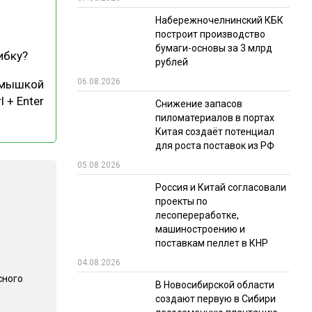
Набережночелнинский КБК
РЫНКИ СБЫТА
построит производство
В УСЛОВИЯХ САНКЦИЙ
бумаги-основы за 3 млрд
ибку?
рублей
06.08.2026
 мышкой
l + Enter
Снижение запасов
пиломатериалов в портах
Китая создаёт потенциал
для роста поставок из РФ
05.08.2026
ИТОГИ МЕРОПРИЯТИЙ
Россия и Китай согласовали
проекты по
лесопереработке,
машиностроению и
поставкам пеллет в КНР
04.08.2026
сного
В Новосибирской области
создают первую в Сибири