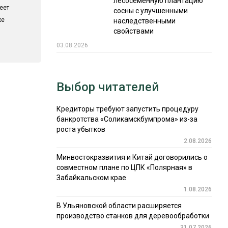
лесосеменную плантацию
еет
сосны с улучшенными
ке
наследственными
свойствами
03.08.2026
Выбор читателей
Кредиторы требуют запустить процедуру
банкротства «Соликамскбумпрома» из-за
роста убытков
2.08.2026
Минвостокразвития и Китай договорились о
совместном плане по ЦПК «Полярная» в
Забайкальском крае
1.08.2026
В Ульяновской области расширяется
производство станков для деревообработки
31.07.2026