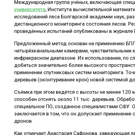
Международная группа учёных, включающая спец
ЛЕСОВОССТАНОВЛЕНИЕ И ЗАЩИТА
СУШКА ДР
университета
, Института вычислительной математи
ЛОГИСТИКА
МЕБЕЛЬНОЕ 
исследований леса Болгарской академии наук, ра
дистанционного мониторинга состояния лесов. Ре
ПРОИЗВОДСТВО ДРЕВЕСНЫХ ПЛИТ
проведённых испытаний опубликованы в журнале 
ЦБП
Предложенный метод основан на применению БП
четырёхканальными камерами, чувствительными к
инфракрасном диапазоне. Их использование, по с
ЭКСПЕРТНОЕ МНЕНИЕ
добиться значительно более высокого пространст
применении спутниковых систем мониторинга. То
деревьев (оконтуривание крон) новой системой до
Съёмка при этом ведётся с высоты не менее 120 м
способен отснять около 11 тыс. деревьев. Обраб
специальное ПО, созданное специалистами СФУ. 
заключается в том, что он допускает применение
дронов.
Как отмечает Анастасия Сафонова, заведующая л