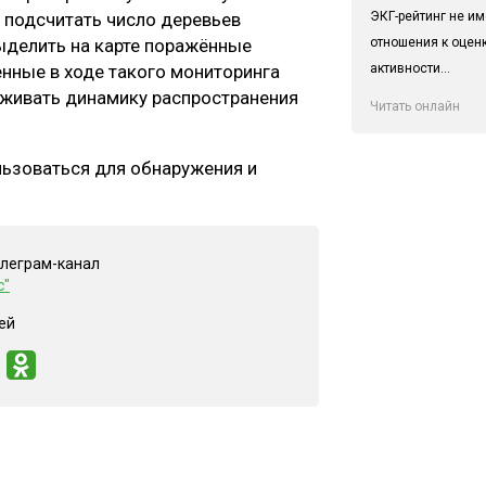
ЭКГ-рейтинг не им
 подсчитать число деревьев
отношения к оцен
ыделить на карте поражённые
активности...
енные в ходе такого мониторинга
живать динамику распространения
Читать онлайн
льзоваться для обнаружения и
елеграм-канал
с"
ей