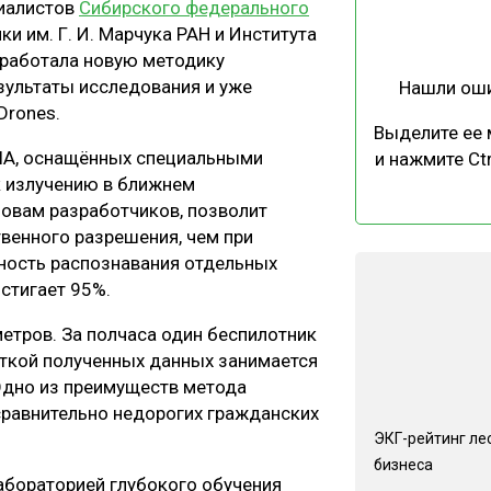
иалистов
Сибирского федерального
ЕВЕСИНЫ
РЫНОК
ки им. Г. И. Марчука РАН и Института
ПРОИЗВОДСТВО
ТЕХНОЛОГИИ
зработала новую методику
зультаты исследования и уже
Нашли ош
ОТРАСЛЕВАЯ ДИСКУССИЯ
Drones.
Выделите ее
ЛА, оснащённых специальными
и нажмите Ctr
 излучению в ближнем
ловам разработчиков, позволит
венного разрешения, чем при
чность распознавания отдельных
КАЛЕНДАРЬ ВЫСТАВОК
стигает 95%.
етров. За полчаса один беспилотник
откой полученных данных занимается
Одно из преимуществ метода
 сравнительно недорогих гражданских
ЭКГ-рейтинг ле
бизнеса
абораторией глубокого обучения