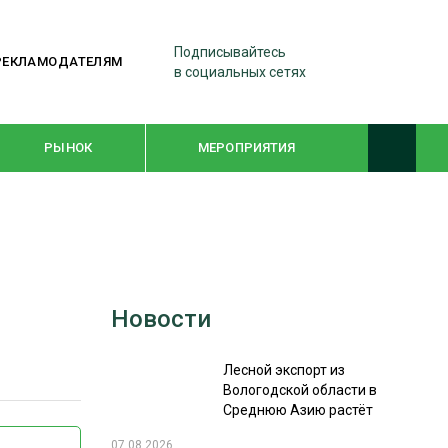
Подписывайтесь
РЕКЛАМОДАТЕЛЯМ
в социальных сетях
РЫНОК
МЕРОПРИЯТИЯ
ТЕМАТИЧЕСКИЕ ПРОЕКТЫ
ЛЕСДРЕВМАШ 2022
Новости
WOODEX-2021
Лесной экспорт из
ПОДБОРКИ СТАТЕЙ
Вологодской области в
Среднюю Азию растёт
СУШКА ДРЕВЕСИНЫ
07.08.2026