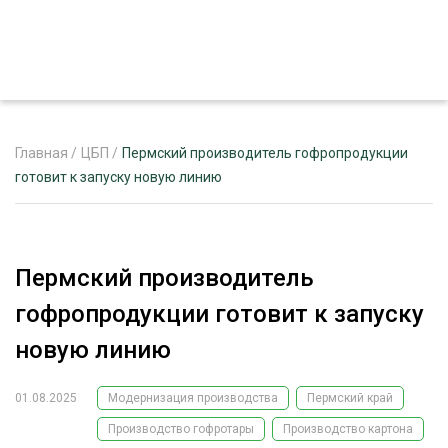
Главная
/
ЦБП
/
Пермский производитель гофропродукции
готовит к запуску новую линию
ЖУРНАЛ «ЛЕСНОЙ КОМПЛЕКС»
О ПРОЕКТЕ
Пермский производитель
РЕКЛАМОДАТЕЛЯМ
гофропродукции готовит к запуску
новую линию
01.08.2025
Модернизация производства
Пермский край
ЛЕСНОЕ ХОЗЯЙСТВО
ЭКСПЕРТНОЕ МНЕНИЕ
Производство гофротары
Производство картона
ЛЕСОЗАГОТОВКА