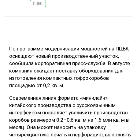
ПЦБК
ОБРАБОТКА ДРЕВЕСИНЫ
ЦИФРОВАЯ СРЕДА
РУБРИКИ
БИОЭНЕРГЕТИКА
ТЕМАТИЧЕСКИЕ ПРОЕКТЫ
ЛЕСОВОССТАНОВЛЕНИЕ И ЗАЩИТА
По программе модернизации мощностей на ПЦБК
ЛОГИСТИКА
оснащают новый производственный участок,
ПОДБОРКИ СТАТЕЙ
сообщила корпоративная пресс-служба. В августе
ПРОИЗВОДСТВО ДРЕВЕСНЫХ ПЛИТ
компания ожидает поставку оборудования для
ЦБП
изготовления компактных гофрокоробов
площадью от 0,2 кв. м.
КОМПЛЕКСНАЯ ПЕРЕРАБОТКА
Современная линия формата «минилайн»
ЛЕСОПИЛЕНИЕ
китайского производства с русскоязычным
интерфейсом позволяет увеличить производство
ДЕРЕВЯННОЕ ДОМОСТРОЕНИЕ
коробов размером 0,2–0,6 кв. м на 1,6 млн кв. м в
БЕЗОПАСНОЕ ПРОИЗВОДСТВО
месяц. Она может наносить на упаковку
четырёхцветную печать и перфорацию, выполнять
СОРТИРОВКА ДРЕВЕСИНЫ