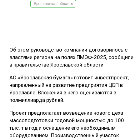
Ярославская область
ОБРАБОТКА ДРЕВЕСИНЫ
ЦИФРОВАЯ СРЕДА
РУБРИКИ
БИОЭНЕРГЕТИКА
ТЕМАТИЧЕСКИЕ ПРОЕКТЫ
ЛЕСОВОССТАНОВЛЕНИЕ И ЗАЩИТА
Об этом руководство компании договорилось с
ЛОГИСТИКА
властями региона на полях ПМЭФ-2025, сообщили
ПОДБОРКИ СТАТЕЙ
в правительстве Ярославской области.
ПРОИЗВОДСТВО ДРЕВЕСНЫХ ПЛИТ
ЦБП
АО «Ярославская бумага» готовит инвестпроект,
направленный на развитие предприятия ЦБП в
Ярославле. Вложения в него оцениваются в
КОМПЛЕКСНАЯ ПЕРЕРАБОТКА
полмиллиарда рублей.
ЛЕСОПИЛЕНИЕ
Проект предполагает возведение нового цеха
ДЕРЕВЯННОЕ ДОМОСТРОЕНИЕ
массоподготовки годовой мощностью до 100
БЕЗОПАСНОЕ ПРОИЗВОДСТВО
тыс. т в год и оснащение его необходимым
оборудованием. Производственный участок
СОРТИРОВКА ДРЕВЕСИНЫ