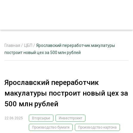
Главная
/
ЦБП
/
Ярославский переработчик макулатуры
построит новый цех за 500 млн рублей
ЖУРНАЛ «ЛЕСНОЙ КОМПЛЕКС»
О ПРОЕКТЕ
Ярославский переработчик
РЕКЛАМОДАТЕЛЯМ
макулатуры построит новый цех за
500 млн рублей
22.06.2025
Вторсырье
Инвестпроект
ЛЕСНОЕ ХОЗЯЙСТВО
ЭКСПЕРТНОЕ МНЕНИЕ
Производство бумаги
Производство картона
ЛЕСОЗАГОТОВКА