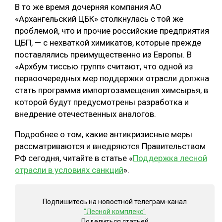
В то же время дочерняя компания АО
СУШКА ДРЕВЕСИНЫ
«Архангельский ЦБК» столкнулась с той же
проблемой, что и прочие российские предприятия
МЕБЕЛЬНОЕ ПРОИЗВОДСТВО
ЦБП, — с нехваткой химикатов, которые прежде
поставлялись преимущественно из Европы. В
«Архбум тиссью групп» считают, что одной из
первоочередных мер поддержки отрасли должна
стать программа импортозамещения химсырья, в
которой будут предусмотрены разработка и
внедрение отечественных аналогов.
Подробнее о том, какие антикризисные меры
рассматриваются и внедряются Правительством
РФ сегодня, читайте в статье «
Поддержка лесной
отрасли в условиях санкций
».
Подпишитесь на новостной телеграм-канал
"Лесной комплекс"
Поделиться статьей