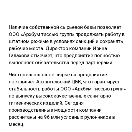
ОБРАБОТКА ДРЕВЕСИНЫ
ЦИФРОВАЯ СРЕДА
РУБРИКИ
Наличие собственной сырьевой базы позволяет
БИОЭНЕРГЕТИКА
ООО «Архбум тиссью групп» продолжать работу в
ТЕМАТИЧЕСКИЕ ПРОЕКТЫ
ЛЕСОВОССТАНОВЛЕНИЕ И ЗАЩИТА
штатном режиме в условиях санкций и сохранять
рабочие места. Директор компании Ирина
ЛОГИСТИКА
Галахова отмечает, что предприятие полностью
ПОДБОРКИ СТАТЕЙ
ПРОИЗВОДСТВО ДРЕВЕСНЫХ ПЛИТ
выполняет обязательства перед партнёрами.
ЦБП
Чистоцеллюлозное сырьё на предприятие
поставляет Архангельский ЦБК, что гарантирует
КОМПЛЕКСНАЯ ПЕРЕРАБОТКА
стабильность работы ООО «Архбум тиссью групп»
по выпуску высококачественных санитарно-
ЛЕСОПИЛЕНИЕ
гигиенических изделий. Сегодня
ДЕРЕВЯННОЕ ДОМОСТРОЕНИЕ
производственные мощности компании
рассчитаны на 96 млн условных рулончиков в
БЕЗОПАСНОЕ ПРОИЗВОДСТВО
месяц.
СОРТИРОВКА ДРЕВЕСИНЫ