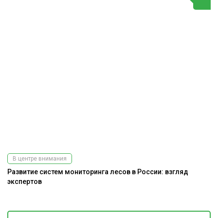
В центре внимания
Развитие систем мониторинга лесов в России: взгляд
На
экспертов