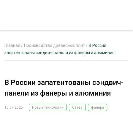
Главная
/
Производство древесных плит
/
В России
запатентованы сэндвич-панели из фанеры и алюминия
ЖУРНАЛ «ЛЕСНОЙ КОМПЛЕКС»
О ПРОЕКТЕ
В России запатентованы сэндвич-
РЕКЛАМОДАТЕЛЯМ
панели из фанеры и алюминия
15.07.2025
Новые технологии
Свеза
фанера
ЛЕСНОЕ ХОЗЯЙСТВО
ЭКСПЕРТНОЕ МНЕНИЕ
ЛЕСОЗАГОТОВКА