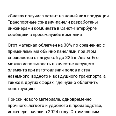
ОБРАБОТКА ДРЕВЕСИНЫ
«Свеза» получила патент на новый вид продукции.
ЦИФРОВАЯ СРЕДА
РУБРИКИ
Транспортные сэндвич-панели разработаны
БИОЭНЕРГЕТИКА
инженерами комбината в Санкт-Петербурге,
ТЕМАТИЧЕСКИЕ ПРОЕКТЫ
сообщили в пресс-службе компании.
ЛЕСОВОССТАНОВЛЕНИЕ И ЗАЩИТА
ЛОГИСТИКА
Этот материал облегчён на 30% по сравнению с
ПОДБОРКИ СТАТЕЙ
применяемыми обычно панелями, при этом
ПРОИЗВОДСТВО ДРЕВЕСНЫХ ПЛИТ
справляется с нагрузкой до 325 кг/кв. м. Его
ЦБП
можно использовать в качестве несущего
элемента при изготовлении полов и стен
наземного, водного и воздушного транспорта, а
КОМПЛЕКСНАЯ ПЕРЕРАБОТКА
также в других сферах, где нужно облегчить
ЛЕСОПИЛЕНИЕ
конструкцию.
ДЕРЕВЯННОЕ ДОМОСТРОЕНИЕ
Поиски нового материала, одновременно
прочного, лёгкого и удобного в производстве,
БЕЗОПАСНОЕ ПРОИЗВОДСТВО
инженеры начали в 2024 году. Оптимальным
СОРТИРОВКА ДРЕВЕСИНЫ