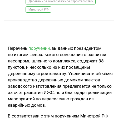
Деревянное многоэтажное строительство
ОБРАБОТКА ДРЕВЕСИНЫ
Минстрой РФ
ЦИФРОВАЯ СРЕДА
РУБРИКИ
БИОЭНЕРГЕТИКА
ТЕМАТИЧЕСКИЕ ПРОЕКТЫ
ЛЕСОВОССТАНОВЛЕНИЕ И ЗАЩИТА
ЛОГИСТИКА
Перечень
поручений
, выданных президентом
ПОДБОРКИ СТАТЕЙ
по итогам февральского совещания о развитии
ПРОИЗВОДСТВО ДРЕВЕСНЫХ ПЛИТ
лесопромышленного комплекса, содержит 38
ЦБП
пунктов, и несколько из них посвящены
деревянному строительству. Увеличивать объёмы
КОМПЛЕКСНАЯ ПЕРЕРАБОТКА
производства деревянных домокомплектов
заводского изготовления предлагается не только
ЛЕСОПИЛЕНИЕ
за счёт развития ИЖС, но и благодаря реализации
ДЕРЕВЯННОЕ ДОМОСТРОЕНИЕ
мероприятий по переселению граждан из
аварийных домов.
БЕЗОПАСНОЕ ПРОИЗВОДСТВО
В соответствии с этим поручением Минстрой РФ
СОРТИРОВКА ДРЕВЕСИНЫ