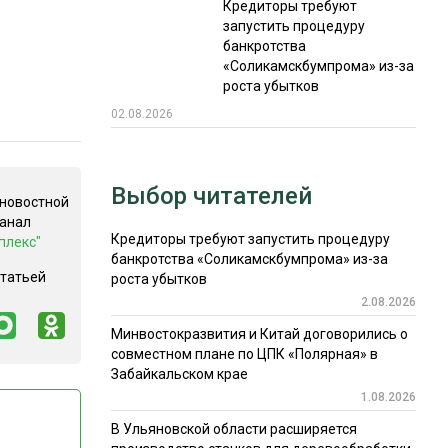
Кредиторы требуют
запустить процедуру
банкротства
«Соликамскбумпрома» из-за
роста убытков
02.08.2026
Выбор читателей
 новостной
канал
Кредиторы требуют запустить процедуру
плекс"
банкротства «Соликамскбумпрома» из-за
статьей
роста убытков
2.08.2026
Минвостокразвития и Китай договорились о
совместном плане по ЦПК «Полярная» в
Забайкальском крае
1.08.2026
В Ульяновской области расширяется