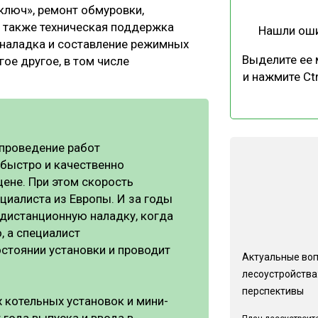
ключ», ремонт обмуровки,
а также техническая поддержка
Нашли ош
, наладка и составление режимных
Выделите ее
ое другое, в том числе
и нажмите Ctr
.
 проведение работ
быстро и качественно
цене. При этом скорость
циалиста из Европы. И за годы
дистанционную наладку, когда
, а специалист
стоянии установки и проводит
Актуальные во
лесоустройства:
перспективы
 котельных установок и мини-
 года выпуска и ввода в