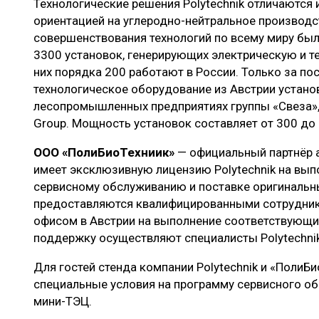
Технологические решения Polytechnik отличаютс
ориентацией на углеродно-нейтральное производст
совершенствования технологий по всему миру был
3300 установок, генерирующих электрическую и т
них порядка 200 работают в России. Только за по
технологическое оборудование из Австрии устано
лесопромышленных предприятиях группы «Свеза», 
Group. Мощность установок составляет от 300 до 
ООО «ПолиБиоТехниик»
— официальный партнёр а
имеет эксклюзивную лицензию Polytechnik на вып
сервисному обслуживанию и поставке оригинальны
предоставляются квалифицированными сотрудни
офисом в Австрии на выполнение соответствующи
поддержку осуществляют специалисты Polytechnik
Для гостей стенда компании Polytechnik и «ПолиБ
специальные условия на программу сервисного об
мини-ТЭЦ.