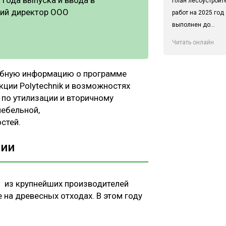
План лесоустроит
кий директор ООО
работ на 2025 год
выполнен до...
Читать онлайн
обную информацию о программе
кции Polytechnik и возможностях
по утилизации и вторичному
ебельной,
стей.
рии
ин из крупнейших производителей
 на древесных отходах. В этом году