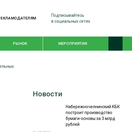
Подписывайтесь
РЕКЛАМОДАТЕЛЯМ
в социальных сетях
РЫНОК
МЕРОПРИЯТИЯ
тельных
ТЕМАТИЧЕСКИЕ ПРОЕКТЫ
ЛЕСДРЕВМАШ 2022
Новости
WOODEX-2021
Набережночелнинский КБК
построит производство
ПОДБОРКИ СТАТЕЙ
бумаги-основы за 3 млрд
рублей
СУШКА ДРЕВЕСИНЫ