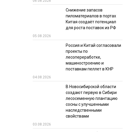
06.08.2026
РЫНКИ СБЫТА
Снижение запасов
пиломатериалов в портах
В УСЛОВИЯХ САНКЦИЙ
Китая создаёт потенциал
для роста поставок из РФ
05.08.2026
Россия и Китай согласовали
проекты по
лесопереработке,
машиностроению и
поставкам пеллет в КНР
ИТОГИ МЕРОПРИЯТИЙ
04.08.2026
В Новосибирской области
создают первую в Сибири
лесосеменную плантацию
сосны с улучшенными
наследственными
свойствами
03.08.2026