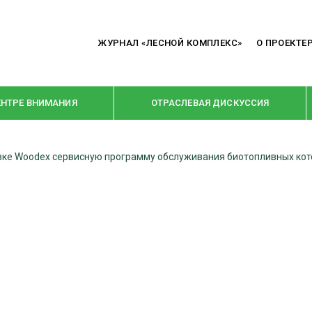
ЖУРНАЛ «ЛЕСНОЙ КОМПЛЕКС»
О ПРОЕКТЕ
ЕНТРЕ ВНИМАНИЯ
ОТРАСЛЕВАЯ ДИСКУССИЯ
тавке Woodex сервисную программу обслуживания биотопливных ко
РУБРИКИ
Я ПЕРЕРАБОТКА
НОВОСТИ
Е
КРУПНЫМ ПЛАНОМ
ОЕ ДОМОСТРОЕНИЕ
ВЗГЛЯД ИЗНУТРИ
 ПРОИЗВОДСТВО
В ЦЕНТРЕ ВНИМАНИЯ
 ДРЕВЕСИНЫ
ПРЕДПРИЯТИЯ ЛПК