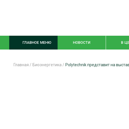
ГЛАВНОЕ МЕНЮ
НОВОСТИ
В Ц
Главная
/
Биоэнергетика
/
Polytechnik представит на выс
ЛЕСНОЕ ХОЗЯЙСТВО
КОМПЛЕКСНА
ЛЕСОЗАГОТОВКА
ЛЕСОПИЛЕНИ
ОБРАБОТКА ДРЕВЕСИНЫ
ДЕРЕВЯНН
ЦИФРОВАЯ СРЕДА
БЕЗОПАСНОЕ
БИОЭНЕРГЕТИКА
СОРТИРОВКА