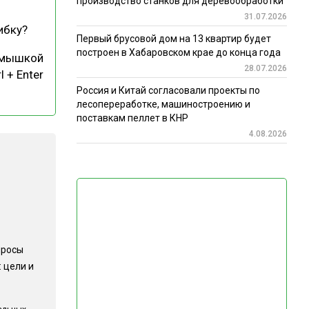
производство станков для деревообработки
31.07.2026
ибку?
Первый брусовой дом на 13 квартир будет
построен в Хабаровском крае до конца года
 мышкой
28.07.2026
l + Enter
Россия и Китай согласовали проекты по
лесопереработке, машиностроению и
поставкам пеллет в КНР
4.08.2026
просы
 цели и