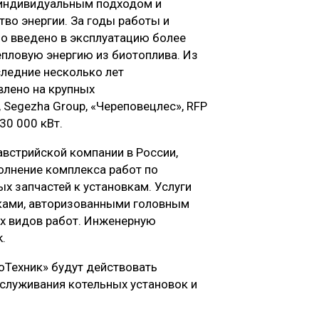
я индивидуальным подходом и
во энергии. За годы работы и
о введено в эксплуатацию более
епловую энергию из биотоплива. Из
следние несколько лет
влено на крупных
Segezha Group, «Череповецлес», RFP
30 000 кВт.
встрийской компании в России,
олнение комплекса работ по
х запчастей к установкам. Услуги
ками, авторизованными головным
х видов работ. Инженерную
.
иоТехник» будут действовать
служивания котельных установок и