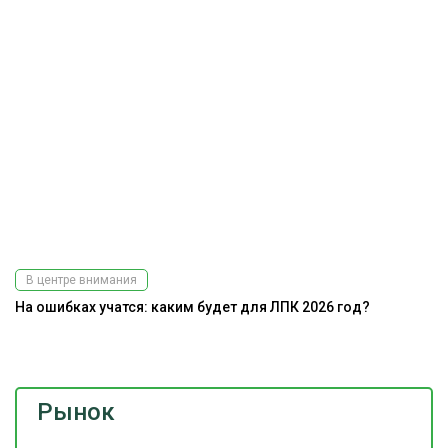
В центре внимания
На ошибках учатся: каким будет для ЛПК 2026 год?
Э
ис
Рынок