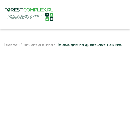
Главная
/
Биоэнергетика
/
Переходим на древесное топливо
ЖУРНАЛ «ЛЕСНОЙ КОМПЛЕКС»
О ПРОЕКТЕ
РЕКЛАМОДАТЕЛЯМ
ЛЕСНОЕ ХОЗЯЙСТВО
ЭКСПЕРТНОЕ МНЕНИЕ
ЛЕСОЗАГОТОВКА