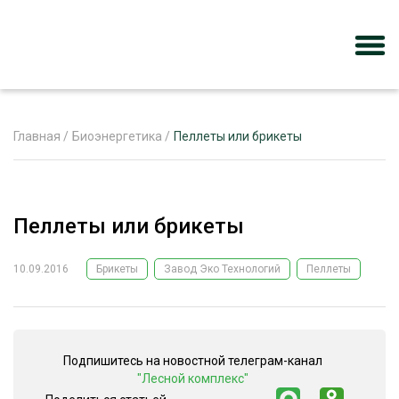
Главная
/
Биоэнергетика
/
Пеллеты или брикеты
ЖУРНАЛ «ЛЕСНОЙ КОМПЛЕКС»
Пеллеты или брикеты
О ПРОЕКТЕ
РЕКЛАМОДАТЕЛЯМ
10.09.2016
Брикеты
Завод Эко Технологий
Пеллеты
ЛЕСНОЕ ХОЗЯЙСТВО
Подпишитесь на новостной телеграм-канал
ЭКСПЕРТНОЕ МНЕНИЕ
"Лесной комплекс"
ЛЕСОЗАГОТОВКА