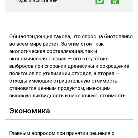
Поделиться статьей
ОБРАБОТКА ДРЕВЕСИНЫ
ЦИФРОВАЯ СРЕДА
РУБРИКИ
БИОЭНЕРГЕТИКА
Общая тенденция такова, что спрос на биотопливо
ТЕМАТИЧЕСКИЕ ПРОЕКТЫ
ЛЕСОВОССТАНОВЛЕНИЕ И ЗАЩИТА
во всем мире растет. За этим стоит как
экологическая составляющая, так и
ЛОГИСТИКА
экономическая. Первая — это отсутствие
ПОДБОРКИ СТАТЕЙ
ПРОИЗВОДСТВО ДРЕВЕСНЫХ ПЛИТ
выбросов при сгорании древесины и сокращение
полигонов по утилизации отходов, а вторая —
ЦБП
отходы имеющие отрицательную стоимость,
становятся ценным продуктом, имеющим
КОМПЛЕКСНАЯ ПЕРЕРАБОТКА
высокую ликвидность и наценочную стоимость.
ЛЕСОПИЛЕНИЕ
Экономика
ДЕРЕВЯННОЕ ДОМОСТРОЕНИЕ
БЕЗОПАСНОЕ ПРОИЗВОДСТВО
Главным вопросом при принятии решения о
СОРТИРОВКА ДРЕВЕСИНЫ