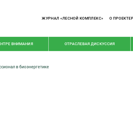
ЖУРНАЛ «ЛЕСНОЙ КОМПЛЕКС»
О ПРОЕКТЕ
ЕНТРЕ ВНИМАНИЯ
ОТРАСЛЕВАЯ ДИСКУССИЯ
ссионал в биоэнергетике
РУБРИКИ
Я ПЕРЕРАБОТКА
НОВОСТИ
Е
КРУПНЫМ ПЛАНОМ
ОЕ ДОМОСТРОЕНИЕ
ВЗГЛЯД ИЗНУТРИ
 ПРОИЗВОДСТВО
В ЦЕНТРЕ ВНИМАНИЯ
 ДРЕВЕСИНЫ
ПРЕДПРИЯТИЯ ЛПК