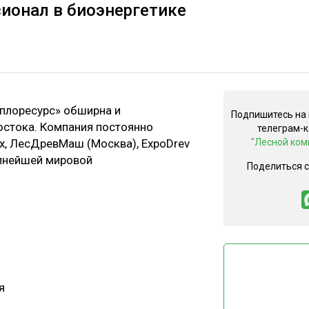
ионал в биоэнергетике
еплоресурс» обширна и
Подпишитесь на
остока. Компания постоянно
телеграм-
x, ЛесДревМаш (Москва), ExpoDrev
"Лесной ком
рупнейшей мировой
Поделиться 
я