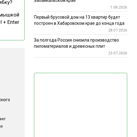
Забайкальском крае
ибку?
1.08.2026
 мышкой
Первый брусовой дом на 13 квартир будет
l + Enter
построен в Хабаровском крае до конца года
28.07.2026
За полгода Россия снизила производство
пиломатериалов и древесных плит
23.07.2026
сного
еет
ке