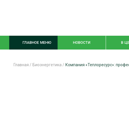
ГЛАВНОЕ МЕНЮ
НОВОСТИ
В Ц
Главная
/
Биоэнергетика
/
Компания «Теплоресурс»: профе
ЛЕСНОЕ ХОЗЯЙСТВО
КОМПЛЕКСНА
ЛЕСОЗАГОТОВКА
ЛЕСОПИЛЕНИ
ОБРАБОТКА ДРЕВЕСИНЫ
ДЕРЕВЯНН
ЦИФРОВАЯ СРЕДА
БЕЗОПАСНОЕ
БИОЭНЕРГЕТИКА
СОРТИРОВКА