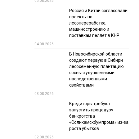
05.08.2026
РЫНКИ СБЫТА
Россия и Китай согласовали
проекты по
В УСЛОВИЯХ САНКЦИЙ
лесопереработке,
машиностроению и
поставкам пеллет в КНР
04.08.2026
В Новосибирской области
создают первую в Сибири
лесосеменную плантацию
сосны с улучшенными
ИТОГИ МЕРОПРИЯТИЙ
наследственными
свойствами
03.08.2026
Кредиторы требуют
запустить процедуру
банкротства
«Соликамскбумпрома» из-за
роста убытков
02.08.2026