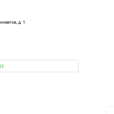
навтов, д. 1.
19