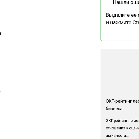
Нашли ош
Выделите ее
и нажмите Ctr
а
,
ЭКГ-рейтинг ле
бизнеса
ЭКГ-рейтинг не им
отношения к оцен
активности...