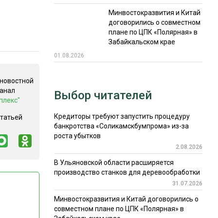
Минвостокразвития и Китай
договорились о совместном
плане по ЦПК «Полярная» в
Забайкальском крае
01.08.2026
 новостной
канал
Выбор читателей
плекс"
Кредиторы требуют запустить процедуру
статьей
банкротства «Соликамскбумпрома» из-за
роста убытков
2.08.2026
В Ульяновской области расширяется
производство станков для деревообработки
31.07.2026
Минвостокразвития и Китай договорились о
совместном плане по ЦПК «Полярная» в