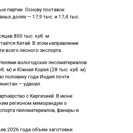
ые партии. Основу поставок
ных долях — 17,9 тыс. и 17,4 тыс.
цев 800 тыс. куб. м
аётся Китай. В этом направлении
ти всего лесного экспорта.
телями вологодских лесоматериалов
уб. м) и Южная Корея (28 тыс. куб. м).
ую половину года Индия почти
икистан — удвоил.
ртнёрство с Киргизией. В июне
ским регионом меморандум о
спорта пиломатериалов, фанеры и
цев 2026 года объём заготовки