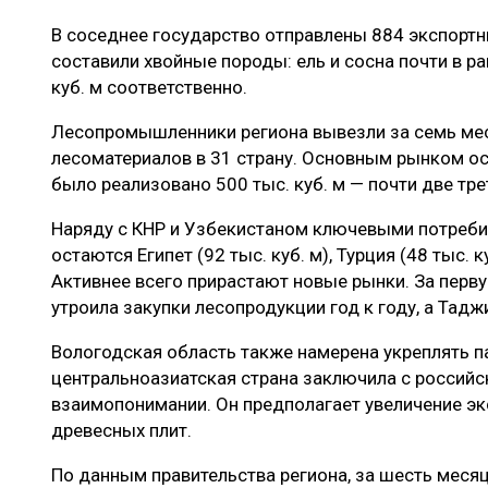
В соседнее государство отправлены 884 экспортн
составили хвойные породы: ель и сосна почти в рав
куб. м соответственно.
Лесопромышленники региона вывезли за семь меся
лесоматериалов в 31 страну. Основным рынком ост
было реализовано 500 тыс. куб. м — почти две тре
Наряду с КНР и Узбекистаном ключевыми потреби
остаются Египет (92 тыс. куб. м), Турция (48 тыс. к
Активнее всего прирастают новые рынки. За перв
утроила закупки лесопродукции год к году, а Тадж
Вологодская область также намерена укреплять па
центральноазиатская страна заключила с россий
взаимопонимании. Он предполагает увеличение эк
древесных плит.
По данным правительства региона, за шесть меся