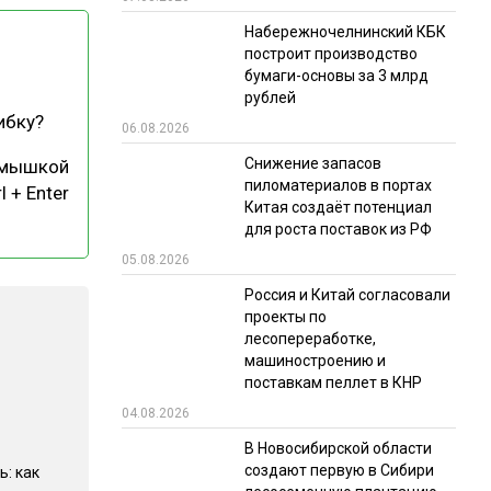
Набережночелнинский КБК
РЫНКИ СБЫТА
построит производство
В УСЛОВИЯХ САНКЦИЙ
бумаги-основы за 3 млрд
рублей
ибку?
06.08.2026
Снижение запасов
 мышкой
пиломатериалов в портах
l + Enter
Китая создаёт потенциал
для роста поставок из РФ
05.08.2026
ИТОГИ МЕРОПРИЯТИЙ
Россия и Китай согласовали
проекты по
лесопереработке,
машиностроению и
поставкам пеллет в КНР
04.08.2026
В Новосибирской области
создают первую в Сибири
ь: как