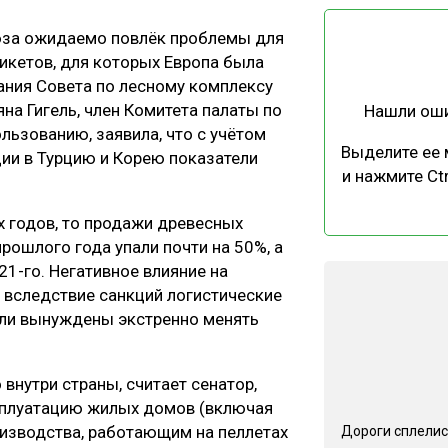
ЕВЕСИНЫ
РЫНОК
юза ожидаемо повлёк проблемы для
ПРОИЗВОДСТВО
ТЕХНОЛОГИИ
икетов, для которых Европа была
ОТРАСЛЕВАЯ ДИСКУССИЯ
ания Совета по лесному комплексу
на Гигель, член Комитета палаты по
Нашли ош
льзованию, заявила, что с учётом
Выделите ее
и в Турцию и Корею показатели
и нажмите Ctr
 годов, то продажи древесных
КАЛЕНДАРЬ ВЫСТАВОК
прошлого года упали почти на 50%, а
21-го. Негативное влияние на
 вследствие санкций логистические
ыли вынуждены экстренно менять
внутри страны, считает сенатор,
плуатацию жилых домов (включая
изводства, работающим на пеллетах
Дороги сплелис