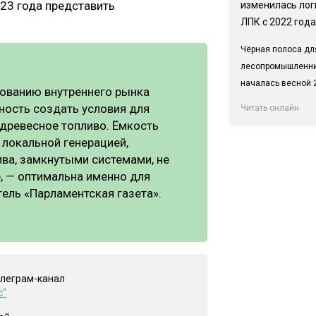
023 года представить
изменилась лог
ЛПК с 2022 года
Чёрная полоса дл
лесопромышленн
началась весной 2
рованию внутреннего рынка
ность создать условия для
Читать онлайн
 древесное топливо. Ёмкость
 локальной генерацией,
ва, замкнутыми системами, не
, — оптимальна именно для
гель «Парламентская газета».
елеграм-канал
с"