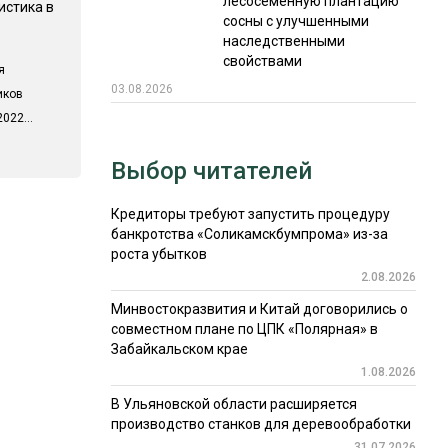
лесосеменную плантацию
истика в
сосны с улучшенными
наследственными
свойствами
я
03.08.2026
иков
022...
Выбор читателей
Кредиторы требуют запустить процедуру
банкротства «Соликамскбумпрома» из-за
роста убытков
2.08.2026
Минвостокразвития и Китай договорились о
совместном плане по ЦПК «Полярная» в
Забайкальском крае
1.08.2026
В Ульяновской области расширяется
производство станков для деревообработки
31.07.2026