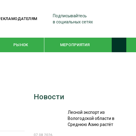
Подписывайтесь
РЕКЛАМОДАТЕЛЯМ
в социальных сетях
РЫНОК
МЕРОПРИЯТИЯ
ТЕМАТИЧЕСКИЕ ПРОЕКТЫ
ЛЕСДРЕВМАШ 2022
Новости
WOODEX-2021
Лесной экспорт из
ПОДБОРКИ СТАТЕЙ
Вологодской области в
Среднюю Азию растёт
СУШКА ДРЕВЕСИНЫ
07.08.2026