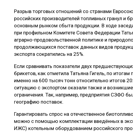
ЛЕСОВОССТАНОВЛЕНИЕ И ЗАЩИТА
СУШКА ДР
Разрыв торговых отношений со странами Евросо
ЛОГИСТИКА
МЕБЕЛЬНОЕ 
российских производителей топливных гранул и бр
ПРОИЗВОДСТВО ДРЕВЕСНЫХ ПЛИТ
основным рынком сбыта продукции. В ходе засед
при профильном Комитете Совета Федерации Татья
ЦБП
аграрно-продовольственной политике и природопо
продолжающихся поставок данных видов продукци
экспорта сократились на 25%.
ЭКСПЕРТНОЕ МНЕНИЕ
Если сравнивать показатели двух предшествующих
брикетов, как отметила Татьяна Гигель, по итогам 
именно на 600 тысяч тонн относительно итогов 20
ситуацию с экспортом оказали также и возникшие
ограничения. Так, например, предприятия СЗФО б
географию поставок.
Гарантировать спрос на отечественное биотопливо 
можно с помощью комплектации введённых в экс
ИЖС) котельным оборудованием российского про