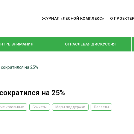
ЖУРНАЛ «ЛЕСНОЙ КОМПЛЕКС»
О ПРОЕКТЕ
ЕНТРЕ ВНИМАНИЯ
ОТРАСЛЕВАЯ ДИСКУССИЯ
 сократился на 25%
РУБРИКИ
Я ПЕРЕРАБОТКА
НОВОСТИ
сократился на 25%
Е
КРУПНЫМ ПЛАНОМ
ОЕ ДОМОСТРОЕНИЕ
ВЗГЛЯД ИЗНУТРИ
кие котельные
Брикеты
Меры поддержки
Пеллеты
 ПРОИЗВОДСТВО
В ЦЕНТРЕ ВНИМАНИЯ
 ДРЕВЕСИНЫ
ПРЕДПРИЯТИЯ ЛПК