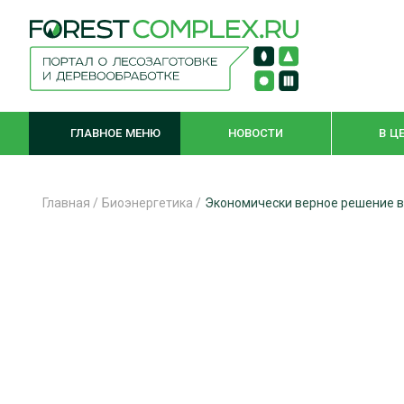
ГЛАВНОЕ МЕНЮ
НОВОСТИ
В Ц
Главная
/
Биоэнергетика
/
Экономически верное решение в
ЛЕСНОЕ ХОЗЯЙСТВО
КОМПЛЕКСНА
ЛЕСОЗАГОТОВКА
ЛЕСОПИЛЕНИ
ОБРАБОТКА ДРЕВЕСИНЫ
ДЕРЕВЯНН
ЦИФРОВАЯ СРЕДА
БЕЗОПАСНОЕ
БИОЭНЕРГЕТИКА
СОРТИРОВКА