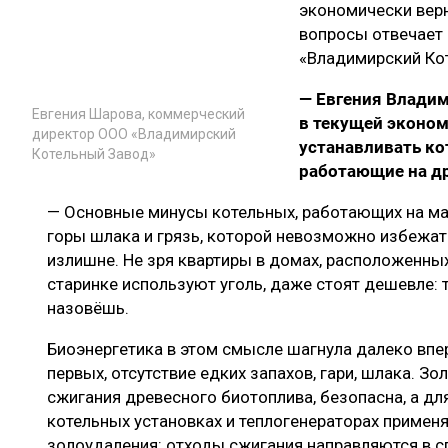
экономически верн
вопросы отвечает
«Владимирский Ко
— Евгения Владим
Евгения Шарова, коммерческий
в текущей эконом
директор ООО «Владимирский
устанавливать ко
Котельный Завод»
работающие на д
— Основные минусы котельных, работающих на мазут
горы шлака и грязь, которой невозможно избежат
излишне. Не зря квартиры в домах, расположенны
старинке используют уголь, даже стоят дешевле:
назовёшь.
Биоэнергетика в этом смысле шагнула далеко впе
первых, отсутствие едких запахов, гари, шлака. Зо
сжигания древесного биотоплива, безопасна, а д
котельных установках и теплогенераторах примен
золоудаления: отходы сжигания направляются в с