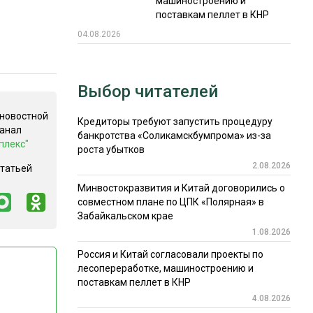
машиностроению и
поставкам пеллет в КНР
04.08.2026
Выбор читателей
 новостной
Кредиторы требуют запустить процедуру
канал
банкротства «Соликамскбумпрома» из-за
плекс"
роста убытков
2.08.2026
статьей
Минвостокразвития и Китай договорились о
совместном плане по ЦПК «Полярная» в
Забайкальском крае
1.08.2026
Россия и Китай согласовали проекты по
лесопереработке, машиностроению и
поставкам пеллет в КНР
4.08.2026