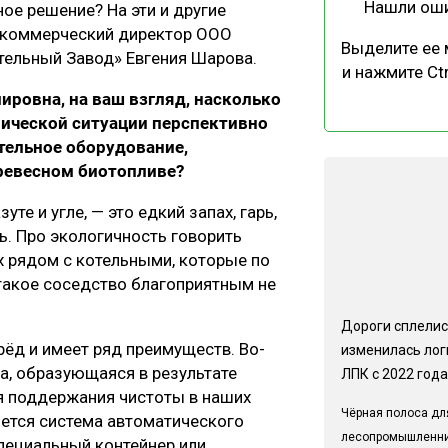
Нашли ош
ое решение? На эти и другие
 коммерческий директор ООО
Выделите ее
тельный Завод» Евгения Шарова.
и нажмите Ctr
ировна, на ваш взгляд, насколько
ической ситуации перспективно
тельное оборудование,
ревесном биотопливе?
е и угле, — это едкий запах, гарь,
ь. Про экологичность говорить
х рядом с котельными, которые по
 такое соседство благоприятным не
Дороги сплелис
рёд и имеет ряд преимуществ. Во-
изменилась лог
ла, образующаяся в результате
ЛПК с 2022 года
ля поддержания чистоты в наших
Чёрная полоса дл
яется система автоматического
лесопромышленн
пециальный контейнер или