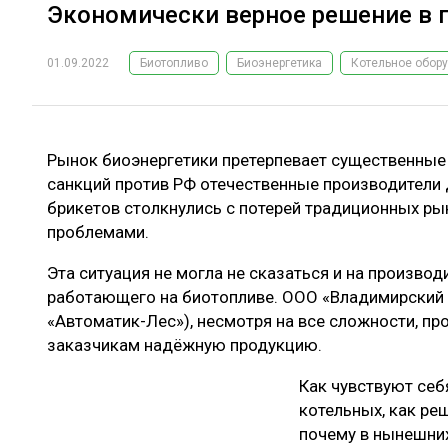
Экономически верное решение в 
01.09.2022
Биотопливо
Биоэнергетика
Котельное обор
Рынок биоэнергетики претерпевает существенные
санкций против РФ отечественные производители 
брикетов столкнулись с потерей традиционных ры
проблемами.
Эта ситуация не могла не сказаться и на произво
работающего на биотопливе. ООО «Владимирский 
«Автоматик-Лес»), несмотря на все сложности, п
заказчикам надёжную продукцию.
Как чувствуют себ
котельных, как р
почему в нынешних