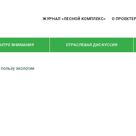
ЖУРНАЛ «ЛЕСНОЙ КОМПЛЕКС»
О ПРОЕКТЕ
ЕНТРЕ ВНИМАНИЯ
ОТРАСЛЕВАЯ ДИСКУССИЯ
 пользу экологии
РУБРИКИ
Я ПЕРЕРАБОТКА
НОВОСТИ
Е
КРУПНЫМ ПЛАНОМ
ОЕ ДОМОСТРОЕНИЕ
ВЗГЛЯД ИЗНУТРИ
 ПРОИЗВОДСТВО
В ЦЕНТРЕ ВНИМАНИЯ
 ДРЕВЕСИНЫ
ПРЕДПРИЯТИЯ ЛПК