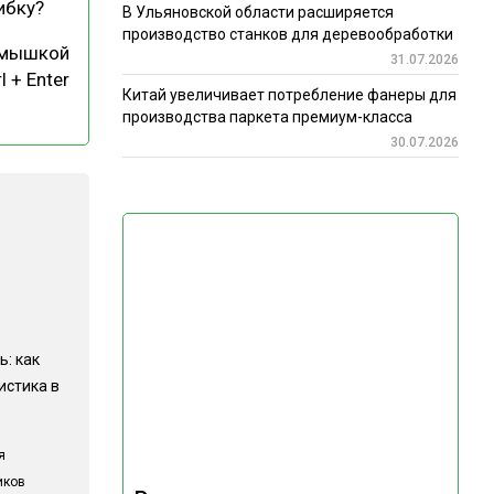
ибку?
В Ульяновской области расширяется
производство станков для деревообработки
 мышкой
31.07.2026
l + Enter
Китай увеличивает потребление фанеры для
производства паркета премиум-класса
30.07.2026
ь: как
истика в
я
иков