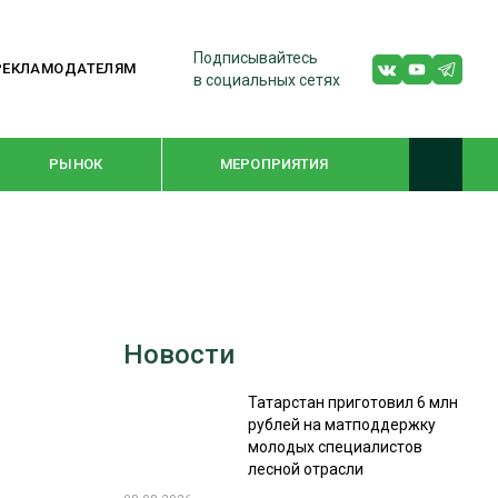
Подписывайтесь
РЕКЛАМОДАТЕЛЯМ
в социальных сетях
РЫНОК
МЕРОПРИЯТИЯ
ТЕМАТИЧЕСКИЕ ПРОЕКТЫ
ЛЕСДРЕВМАШ 2022
Новости
WOODEX-2021
Татарстан приготовил 6 млн
рублей на матподдержку
ПОДБОРКИ СТАТЕЙ
молодых специалистов
лесной отрасли
СУШКА ДРЕВЕСИНЫ