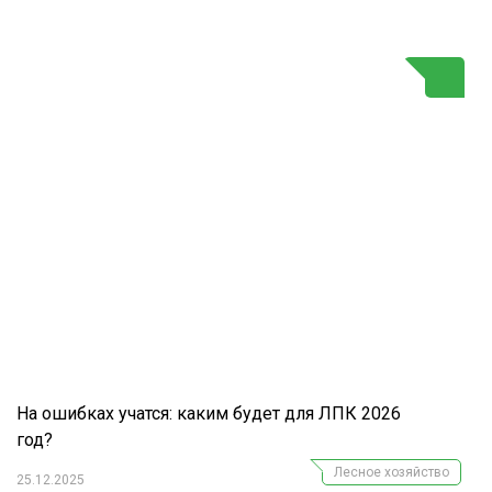
Г
На ошибках учатся: каким будет для ЛПК 2026
год?
Лесное хозяйство
25.12.2025