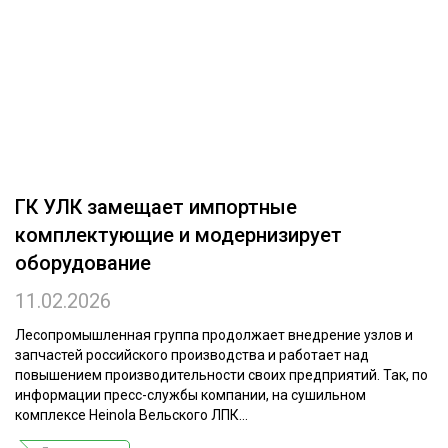
ОБРАБОТКА ДРЕВЕСИНЫ
ЦИФРОВАЯ СРЕДА
РУБРИКИ
БИОЭНЕРГЕТИКА
ТЕМАТИЧЕСКИЕ ПРОЕКТЫ
ЛЕСОВОССТАНОВЛЕНИЕ И ЗАЩИТА
ЛОГИСТИКА
ПОДБОРКИ СТАТЕЙ
ГК УЛК замещает импортные
ПРОИЗВОДСТВО ДРЕВЕСНЫХ ПЛИТ
комплектующие и модернизирует
ЦБП
оборудование
11.02.2026
КОМПЛЕКСНАЯ ПЕРЕРАБОТКА
ЛЕСОПИЛЕНИЕ
Лесопромышленная группа продолжает внедрение узлов и
запчастей российского производства и работает над
ДЕРЕВЯННОЕ ДОМОСТРОЕНИЕ
повышением производительности своих предприятий. Так, по
информации пресс-службы компании, на сушильном
БЕЗОПАСНОЕ ПРОИЗВОДСТВО
комплексе Heinola Вельского ЛПК...
СОРТИРОВКА ДРЕВЕСИНЫ