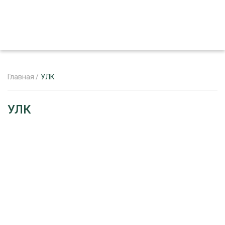
Главная
/
УЛК
ЖУРНАЛ «ЛЕСНОЙ КОМПЛЕКС»
УЛК
О ПРОЕКТЕ
РЕКЛАМОДАТЕЛЯМ
ЛЕСНОЕ ХОЗЯЙСТВО
ЭКСПЕРТНОЕ МНЕНИЕ
ЛЕСОЗАГОТОВКА