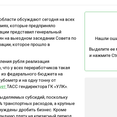
ЕВЕСИНЫ
РЫНОК
ПРОИЗВОДСТВО
ТЕХНОЛОГИИ
бласти обсуждают сегодня на всех
ОТРАСЛЕВАЯ ДИСКУССИЯ
твиях, которые предприняло
уации представил генеральный
ин на выездном заседании Совета по
Нашли ош
ации, которое прошло в
Выделите ее
и нажмите Ctr
пления рубля реализация
КАЛЕНДАРЬ ВЫСТАВОК
 что у всех переработчиков такая
и из федерального бюджета на
убометр и на одну тонну от
ует
ТАСС гендиректора ГК «УЛК».
выделяемых субсидий, поскольку
 транспортных расходов, а крупные
ынуждены дробить бизнес. Кроме
ендную плату на кризисный период,