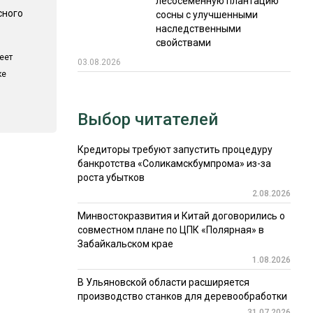
лесосеменную плантацию
сного
сосны с улучшенными
наследственными
свойствами
еет
03.08.2026
ке
Выбор читателей
Кредиторы требуют запустить процедуру
банкротства «Соликамскбумпрома» из-за
роста убытков
2.08.2026
Минвостокразвития и Китай договорились о
совместном плане по ЦПК «Полярная» в
Забайкальском крае
1.08.2026
В Ульяновской области расширяется
производство станков для деревообработки
31.07.2026