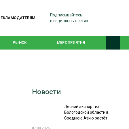
Подписывайтесь
РЕКЛАМОДАТЕЛЯМ
в социальных сетях
РЫНОК
МЕРОПРИЯТИЯ
ТЕМАТИЧЕСКИЕ ПРОЕКТЫ
ЛЕСДРЕВМАШ 2022
Новости
WOODEX-2021
Лесной экспорт из
ПОДБОРКИ СТАТЕЙ
Вологодской области в
Среднюю Азию растёт
СУШКА ДРЕВЕСИНЫ
07.08.2026