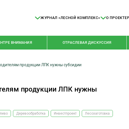
ЖУРНАЛ «ЛЕСНОЙ КОМПЛЕКС»
О ПРОЕКТЕ
ЕНТРЕ ВНИМАНИЯ
ОТРАСЛЕВАЯ ДИСКУССИЯ
водителям продукции ЛПК нужны субсидии
РУБРИКИ
Я ПЕРЕРАБОТКА
НОВОСТИ
ителям продукции ЛПК нужны
Е
КРУПНЫМ ПЛАНОМ
ОЕ ДОМОСТРОЕНИЕ
ВЗГЛЯД ИЗНУТРИ
 ПРОИЗВОДСТВО
В ЦЕНТРЕ ВНИМАНИЯ
ливо
Деревообработка
Инвестпроект
Лесозаготовка
 ДРЕВЕСИНЫ
ПРЕДПРИЯТИЯ ЛПК