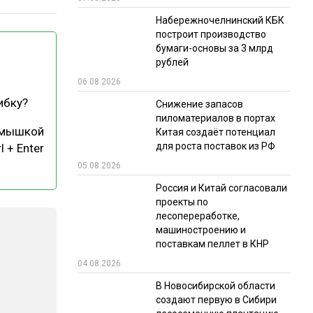
Набережночелнинский КБК
РЫНКИ СБЫТА
построит производство
В УСЛОВИЯХ САНКЦИЙ
бумаги-основы за 3 млрд
рублей
06.08.2026
ибку?
Снижение запасов
пиломатериалов в портах
 мышкой
Китая создаёт потенциал
для роста поставок из РФ
l + Enter
05.08.2026
ИТОГИ МЕРОПРИЯТИЙ
Россия и Китай согласовали
проекты по
лесопереработке,
машиностроению и
поставкам пеллет в КНР
04.08.2026
В Новосибирской области
создают первую в Сибири