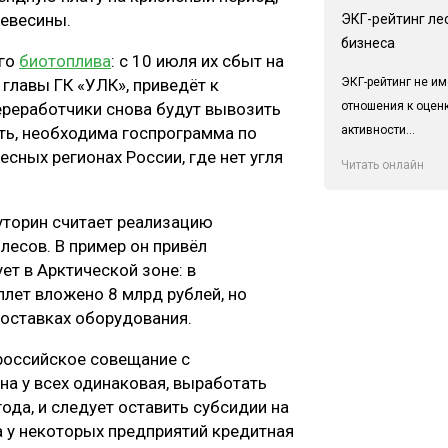
ревесины.
ЭКГ-рейтинг ле
бизнеса
ого
биотоплива
: с 10 июля их сбыт на
ЭКГ-рейтинг не им
 главы ГК «УЛК», приведёт к
отношения к оцен
ереработчики снова будут вывозить
активности...
ть, необходима госпрограмма по
сных регионах России, где нет угля
Читать онлайн
торин считает реализацию
лесов. В пример он привёл
ет в Арктической зоне: в
лет вложено 8 млрд рублей, но
поставках оборудования.
российское совещание с
на у всех одинаковая, выработать
ода, и следует оставить субсидии на
 а у некоторых предприятий кредитная