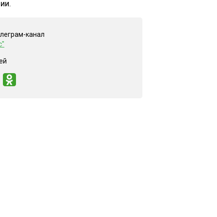
ии.
елеграм-канал
с"
ей