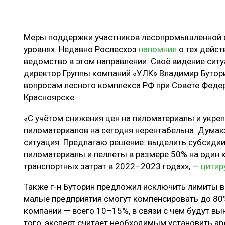
ЛЕСОВОССТАНОВЛЕНИЕ И ЗАЩИТА
СУШКА ДР
ЛОГИСТИКА
МЕБЕЛЬНОЕ 
Меры поддержки участников лесопромышленной о
ПРОИЗВОДСТВО ДРЕВЕСНЫХ ПЛИТ
уровнях. Недавно Рослесхоз
напомнил
о тех дейс
ЦБП
ведомство в этом направлении. Своё видение сит
директор Группы компаний «УЛК» Владимир Бутор
вопросам лесного комплекса РФ при Совете Федер
Красноярске.
ЭКСПЕРТНОЕ МНЕНИЕ
«С учётом снижения цен на пиломатериалы и укре
пиломатериалов на сегодня нерентабельна. Думаю,
ситуация. Предлагаю решение: выделить субсиди
пиломатериалы и пеллеты в размере 50% на один к
транспортных затрат в 2022–2023 годах», —
цитир
Также г-н Буторин предложил исключить лимиты 
малые предприятия смогут компенсировать до 80%
компании — всего 10–15%, в связи с чем будут в
того, эксперт считает необходимым установить ар