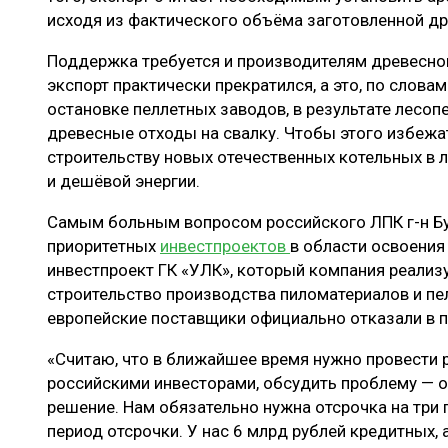
исходя из фактического объёма заготовленной д
Поддержка требуется и производителям древесн
экспорт практически прекратился, а это, по словам
остановке пеллетных заводов, в результате лесоп
древесные отходы на свалку. Чтобы этого избежа
строительству новых отечественных котельных в ле
и дешёвой энергии.
Самым больным вопросом российского ЛПК г-н Бу
приоритетных
инвестпроектов
в области освоения 
инвестпроект ГК «УЛК», который компания реализу
строительство производства пиломатериалов и пел
европейские поставщики официально отказали в 
«Считаю, что в ближайшее время нужно провести 
российскими инвесторами, обсудить проблему — о
решение. Нам обязательно нужна отсрочка на три г
период отсрочки. У нас 6 млрд рублей кредитных,