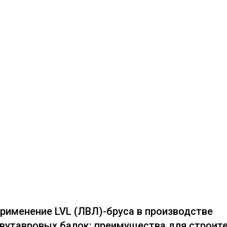
рименение LVL (ЛВЛ)-бруса в производстве
вутавровых балок: преимущества для строит