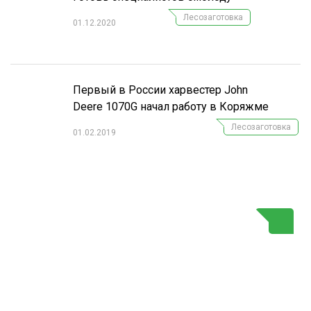
Лесозаготовка
01.12.2020
Первый в России харвестер John
Deere 1070G начал работу в Коряжме
Лесозаготовка
01.02.2019
Г