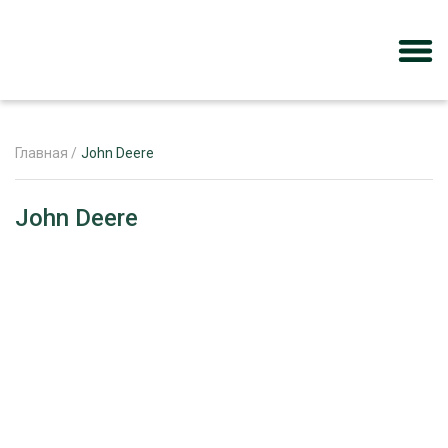
Главная
/
John Deere
ЖУРНАЛ «ЛЕСНОЙ КОМПЛЕКС»
John Deere
О ПРОЕКТЕ
РЕКЛАМОДАТЕЛЯМ
ЛЕСНОЕ ХОЗЯЙСТВО
ЭКСПЕРТНОЕ МНЕНИЕ
ЛЕСОЗАГОТОВКА