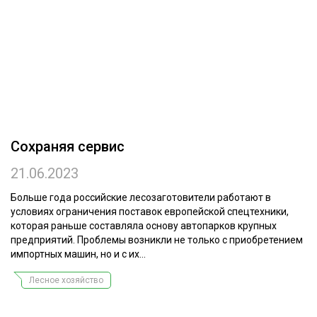
ОБРАБОТКА ДРЕВЕСИНЫ
ЦИФРОВАЯ СРЕДА
РУБРИКИ
БИОЭНЕРГЕТИКА
ТЕМАТИЧЕСКИЕ ПРОЕКТЫ
ЛЕСОВОССТАНОВЛЕНИЕ И ЗАЩИТА
ЛОГИСТИКА
ПОДБОРКИ СТАТЕЙ
Сохраняя сервис
ПРОИЗВОДСТВО ДРЕВЕСНЫХ ПЛИТ
21.06.2023
ЦБП
Больше года российские лесозаготовители работают в
КОМПЛЕКСНАЯ ПЕРЕРАБОТКА
условиях ограничения поставок европейской спецтехники,
которая раньше составляла основу автопарков крупных
ЛЕСОПИЛЕНИЕ
предприятий. Проблемы возникли не только с приобретением
импортных машин, но и с их...
ДЕРЕВЯННОЕ ДОМОСТРОЕНИЕ
Лесное хозяйство
БЕЗОПАСНОЕ ПРОИЗВОДСТВО
СОРТИРОВКА ДРЕВЕСИНЫ