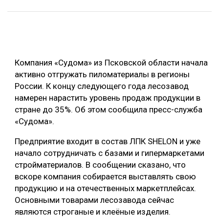
ОБРАБОТКА ДРЕВЕСИНЫ
ЦИФРОВАЯ СРЕДА
РУБРИКИ
БИОЭНЕРГЕТИКА
Компания «Судома» из Псковской области начала
ТЕМАТИЧЕСКИЕ ПРОЕКТЫ
ЛЕСОВОССТАНОВЛЕНИЕ И ЗАЩИТА
активно отгружать пиломатериалы в регионы
ЛОГИСТИКА
России. К концу следующего года лесозавод
ПОДБОРКИ СТАТЕЙ
намерен нарастить уровень продаж продукции в
ПРОИЗВОДСТВО ДРЕВЕСНЫХ ПЛИТ
стране до 35%. Об этом сообщила пресс-служба
ЦБП
«Судома».
Предприятие входит в состав ЛПК SHELON и уже
КОМПЛЕКСНАЯ ПЕРЕРАБОТКА
начало сотрудничать с базами и гипермаркетами
ЛЕСОПИЛЕНИЕ
стройматериалов. В сообщении сказано, что
вскоре компания собирается выставлять свою
ДЕРЕВЯННОЕ ДОМОСТРОЕНИЕ
продукцию и на отечественных маркетплейсах.
БЕЗОПАСНОЕ ПРОИЗВОДСТВО
Основными товарами лесозавода сейчас
являются строганые и клеёные изделия.
СОРТИРОВКА ДРЕВЕСИНЫ