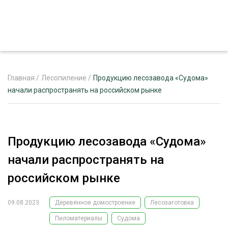
Главная
/
Лесопиление
/
Продукцию лесозавода «Судома»
начали распространять на российском рынке
ЖУРНАЛ «ЛЕСНОЙ КОМПЛЕКС»
О ПРОЕКТЕ
Продукцию лесозавода «Судома»
РЕКЛАМОДАТЕЛЯМ
начали распространять на
российском рынке
09.08.2023
Деревянное домостроение
Лесозаготовка
ЛЕСНОЕ ХОЗЯЙСТВО
ЭКСПЕРТНОЕ МНЕНИЕ
Пиломатериалы
Судома
ЛЕСОЗАГОТОВКА