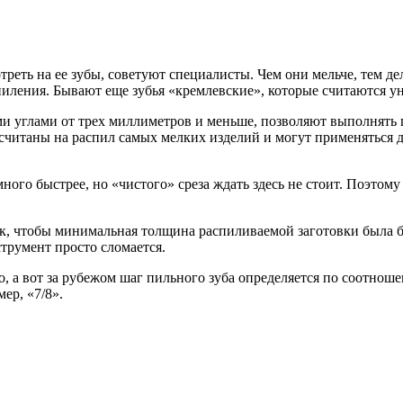
еть на ее зубы, советуют специалисты. Чем они мельче, тем дел
пиления. Бывают еще зубья «кремлевские», которые считаются 
 углами от трех миллиметров и меньше, позволяют выполнять гл
ссчитаны на распил самых мелких изделий и могут применяться
много быстрее, но «чистого» среза ждать здесь не стоит. Поэто
, чтобы минимальная толщина распиливаемой заготовки была бо
трумент просто сломается.
, а вот за рубежом шаг пильного зуба определяется по соотноше
мер, «7/8».