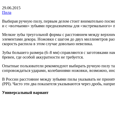
29.06.2015
Пила
Выбирая ручную пилу, первым делом стоит внимательно посмотр
и с «волчьими» зубьями предназначены для «экстремального» 
Мелкие зубы треугольной формы с расстоянием между верхними
элементами декора. Ножовки с шагом до двух миллиметров ра
скорость распила в этом случае довольно невелика.
Зубы большего размера (6–8 мм) справляются с заготовками на
бревен, где особой аккуратности не требуется.
Опытные пользователи рекомендуют выбирать ручную пилу так
сопровождаться ударами, колебаниями ножовки, возможно, инс
В России расстояние между зубьями пилы указывать не принято
(PPI). Часто эти два показателя указываются через дробь, напри
Универсальный вариант