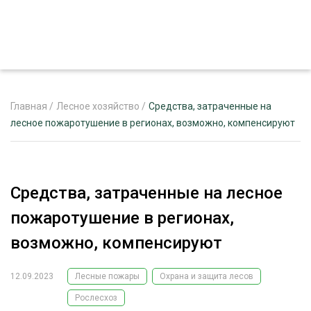
Главная
/
Лесное хозяйство
/
Средства, затраченные на
лесное пожаротушение в регионах, возможно, компенсируют
ЖУРНАЛ «ЛЕСНОЙ КОМПЛЕКС»
О ПРОЕКТЕ
Средства, затраченные на лесное
РЕКЛАМОДАТЕЛЯМ
пожаротушение в регионах,
возможно, компенсируют
12.09.2023
Лесные пожары
Охрана и защита лесов
ЛЕСНОЕ ХОЗЯЙСТВО
ЭКСПЕРТНОЕ МНЕНИЕ
Рослесхоз
ЛЕСОЗАГОТОВКА