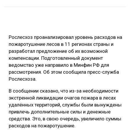
ОБРАБОТКА ДРЕВЕСИНЫ
ЦИФРОВАЯ СРЕДА
РУБРИКИ
БИОЭНЕРГЕТИКА
Рослесхоз проанализировал уровень расходов на
ТЕМАТИЧЕСКИЕ ПРОЕКТЫ
ЛЕСОВОССТАНОВЛЕНИЕ И ЗАЩИТА
пожаротушение лесов в 11 регионах страны и
ЛОГИСТИКА
разработал предложение об их возможной
ПОДБОРКИ СТАТЕЙ
компенсации. Подготовленный документ
ПРОИЗВОДСТВО ДРЕВЕСНЫХ ПЛИТ
ведомство уже направило в Минфин РФ для
ЦБП
рассмотрения. Об этом сообщила пресс-служба
Рослесхоза.
КОМПЛЕКСНАЯ ПЕРЕРАБОТКА
В сообщении сказано, что из-за необходимости
ЛЕСОПИЛЕНИЕ
экстренной ликвидации очагов пожара в лесах
удалённых территорий, службы были вынуждены
ДЕРЕВЯННОЕ ДОМОСТРОЕНИЕ
привлечь дополнительные силы и денежные
БЕЗОПАСНОЕ ПРОИЗВОДСТВО
средства. Это, в свою очередь, увеличило суммы
расходов на пожаротушение.
СОРТИРОВКА ДРЕВЕСИНЫ