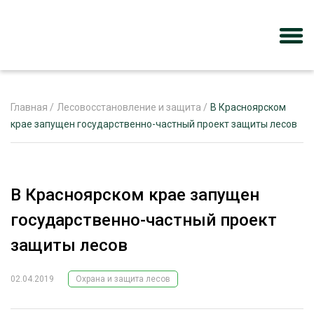
Главная
/
Лесовосстановление и защита
/
В Красноярском
крае запущен государственно-частный проект защиты лесов
ЖУРНАЛ «ЛЕСНОЙ КОМПЛЕКС»
О ПРОЕКТЕ
В Красноярском крае запущен
РЕКЛАМОДАТЕЛЯМ
государственно-частный проект
защиты лесов
02.04.2019
Охрана и защита лесов
ЛЕСНОЕ ХОЗЯЙСТВО
ЭКСПЕРТНОЕ МНЕНИЕ
ЛЕСОЗАГОТОВКА