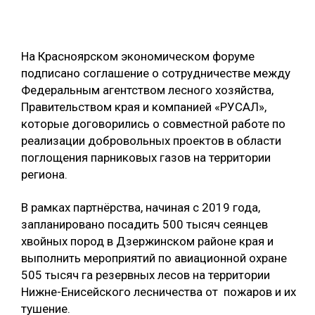
ОБРАБОТКА ДРЕВЕСИНЫ
ЦИФРОВАЯ СРЕДА
РУБРИКИ
На Красноярском экономическом форуме
БИОЭНЕРГЕТИКА
подписано соглашение о сотрудничестве между
Федеральным агентством лесного хозяйства,
ТЕМАТИЧЕСКИЕ ПРОЕКТЫ
ЛЕСОВОССТАНОВЛЕНИЕ И ЗАЩИТА
Правительством края и компанией «РУСАЛ»,
ЛОГИСТИКА
которые договорились о совместной работе по
ПОДБОРКИ СТАТЕЙ
реализации добровольных проектов в области
ПРОИЗВОДСТВО ДРЕВЕСНЫХ ПЛИТ
поглощения парниковых газов на территории
ЦБП
региона.
В рамках партнёрства, начиная с 2019 года,
КОМПЛЕКСНАЯ ПЕРЕРАБОТКА
запланировано посадить 500 тысяч сеянцев
ЛЕСОПИЛЕНИЕ
хвойных пород в Дзержинском районе края и
выполнить мероприятий по авиационной охране
ДЕРЕВЯННОЕ ДОМОСТРОЕНИЕ
505 тысяч га резервных лесов на территории
БЕЗОПАСНОЕ ПРОИЗВОДСТВО
Нижне-Енисейского лесничества от пожаров и их
тушение.
СОРТИРОВКА ДРЕВЕСИНЫ