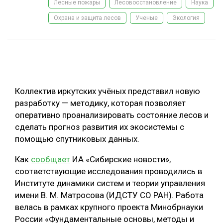
Лесные пожары
Лесовосстановление
Наука
ОБРАБОТКА ДРЕВЕСИНЫ
Охрана и защита лесов
Ученые
Экология
ЦИФРОВАЯ СРЕДА
РУБРИКИ
БИОЭНЕРГЕТИКА
ТЕМАТИЧЕСКИЕ ПРОЕКТЫ
ЛЕСОВОССТАНОВЛЕНИЕ И ЗАЩИТА
ЛОГИСТИКА
Коллектив иркутских учёных представил новую
ПОДБОРКИ СТАТЕЙ
разработку — методику, которая позволяет
ПРОИЗВОДСТВО ДРЕВЕСНЫХ ПЛИТ
оперативно проанализировать состояние лесов и
ЦБП
сделать прогноз развития их экосистемы с
помощью спутниковых данных.
КОМПЛЕКСНАЯ ПЕРЕРАБОТКА
Как
сообщает
ИА «Сибирские новости»,
ЛЕСОПИЛЕНИЕ
соответствующие исследования проводились в
Институте динамики систем и теории управления
ДЕРЕВЯННОЕ ДОМОСТРОЕНИЕ
имени В. М. Матросова (ИДСТУ СО РАН). Работа
БЕЗОПАСНОЕ ПРОИЗВОДСТВО
велась в рамках крупного проекта Минобрнауки
России «Фундаментальные основы, методы и
СОРТИРОВКА ДРЕВЕСИНЫ