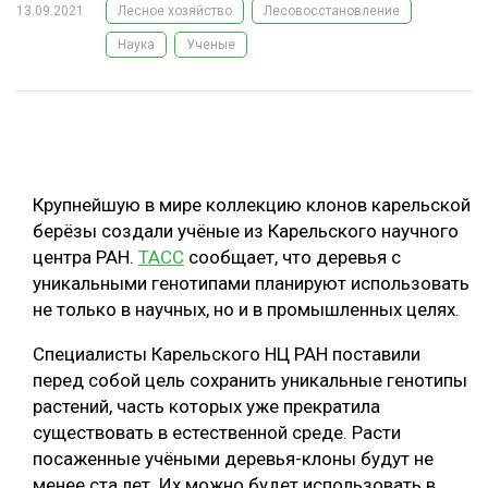
13.09.2021
Лесное хозяйство
Лесовосстановление
ОБРАБОТКА ДРЕВЕСИНЫ
Наука
Ученые
ЦИФРОВАЯ СРЕДА
РУБРИКИ
БИОЭНЕРГЕТИКА
ТЕМАТИЧЕСКИЕ ПРОЕКТЫ
ЛЕСОВОССТАНОВЛЕНИЕ И ЗАЩИТА
ЛОГИСТИКА
Крупнейшую в мире коллекцию клонов карельской
ПОДБОРКИ СТАТЕЙ
ПРОИЗВОДСТВО ДРЕВЕСНЫХ ПЛИТ
берёзы создали учёные из Карельского научного
центра РАН.
ТАСС
сообщает, что деревья с
ЦБП
уникальными генотипами планируют использовать
не только в научных, но и в промышленных целях.
КОМПЛЕКСНАЯ ПЕРЕРАБОТКА
Специалисты Карельского НЦ РАН поставили
ЛЕСОПИЛЕНИЕ
перед собой цель сохранить уникальные генотипы
ДЕРЕВЯННОЕ ДОМОСТРОЕНИЕ
растений, часть которых уже прекратила
существовать в естественной среде. Расти
БЕЗОПАСНОЕ ПРОИЗВОДСТВО
посаженные учёными деревья-клоны будут не
СОРТИРОВКА ДРЕВЕСИНЫ
менее ста лет. Их можно будет использовать в