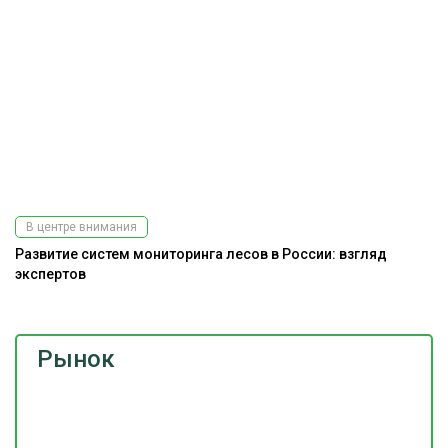
В центре внимания
Развитие систем мониторинга лесов в России: взгляд
А
экспертов
Рынок