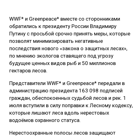
ОБРАБОТКА ДРЕВЕСИНЫ
WWF* и Greenpeace* вместе со сторонниками
ЦИФРОВАЯ СРЕДА
РУБРИКИ
обратились к президенту России Владимиру
БИОЭНЕРГЕТИКА
Путину с просьбой срочно принять меры, которые
ТЕМАТИЧЕСКИЕ ПРОЕКТЫ
позволят минимизировать негативные
ЛЕСОВОССТАНОВЛЕНИЕ И ЗАЩИТА
последствия нового «закона о защитных лесах»,
ЛОГИСТИКА
по мнению экологов ставящего под угрозу
ПОДБОРКИ СТАТЕЙ
будущее ценных видов рыб и 50 миллионов
ПРОИЗВОДСТВО ДРЕВЕСНЫХ ПЛИТ
гектаров лесов.
ЦБП
Представители WWF* и Greenpeace* передали в
администрацию президента 163 098 подписей
КОМПЛЕКСНАЯ ПЕРЕРАБОТКА
граждан, обеспокоенных судьбой лесов и рек. 1
ЛЕСОПИЛЕНИЕ
июля вступили в силу поправки к Лесному кодексу,
которые лишают леса вдоль нерестовых
ДЕРЕВЯННОЕ ДОМОСТРОЕНИЕ
водоёмов охранного статуса.
БЕЗОПАСНОЕ ПРОИЗВОДСТВО
Нерестоохранные полосы лесов защищают
СОРТИРОВКА ДРЕВЕСИНЫ