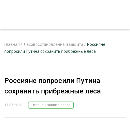
Главная
/
Лесовосстановление и защита
/
Россияне
попросили Путина сохранить прибрежные леса
ЖУРНАЛ «ЛЕСНОЙ КОМПЛЕКС»
О ПРОЕКТЕ
Россияне попросили Путина
РЕКЛАМОДАТЕЛЯМ
сохранить прибрежные леса
17.07.2019
Охрана и защита лесов
ЛЕСНОЕ ХОЗЯЙСТВО
ЭКСПЕРТНОЕ МНЕНИЕ
ЛЕСОЗАГОТОВКА