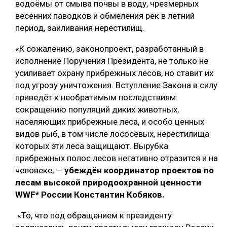
водоёмы от смыва почвы в воду, чрезмерных
весенних паводков и обмеления рек в летний
СУШКА ДРЕВЕСИНЫ
период, заиливания нерестилищ.
МЕБЕЛЬНОЕ ПРОИЗВОДСТВО
«К сожалению, законопроект, разработанный в
исполнение Поручения Президента, не только не
усиливает охрану прибрежных лесов, но ставит их
под угрозу уничтожения. Вступление Закона в силу
приведёт к необратимым последствиям:
сокращению популяций диких животных,
населяющих прибрежные леса, и особо ценных
видов рыб, в том числе лососёвых, нерестилища
которых эти леса защищают. Вырубка
прибрежных полос лесов негативно отразится и на
человеке, —
убеждён координатор проектов по
лесам высокой природоохранной ценности
WWF* России Константин Кобяков.
«То, что под обращением к президенту