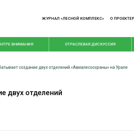
ЖУРНАЛ «ЛЕСНОЙ КОМПЛЕКС»
О ПРОЕКТЕ
ЕНТРЕ ВНИМАНИЯ
ОТРАСЛЕВАЯ ДИСКУССИЯ
батывает создание двух отделений «Авиалесоохраны» на Урале
РУБРИКИ
Я ПЕРЕРАБОТКА
НОВОСТИ
ие двух отделений
Е
КРУПНЫМ ПЛАНОМ
ОЕ ДОМОСТРОЕНИЕ
ВЗГЛЯД ИЗНУТРИ
 ПРОИЗВОДСТВО
В ЦЕНТРЕ ВНИМАНИЯ
 ДРЕВЕСИНЫ
ПРЕДПРИЯТИЯ ЛПК