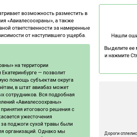
ЕВЕСИНЫ
РЫНОК
атривает возможность разместить в
ПРОИЗВОДСТВО
ТЕХНОЛОГИИ
ия «Авиалесоохраны», а также
ОТРАСЛЕВАЯ ДИСКУССИЯ
вной ответственности за намеренные
висимости от наступившего ущерба.
Нашли ош
Выделите ее
и нажмите Ctr
раны» на территории
и Екатеринбурге — позволит
КАЛЕНДАРЬ ВЫСТАВОК
мую помощь субъектам округа
чётам, в штат авиабаз может
ых сотрудников. Вся подробная
елений «Авиалесоохраны»
принятия итогового решения с
касается ужесточения
 за поджоги сухой травы были
для организаций. Однако мы
Дороги сплелис