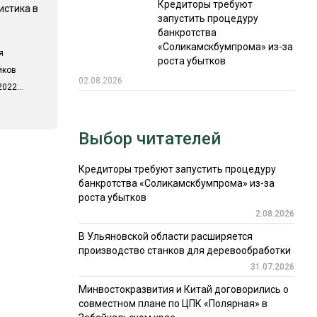
Кредиторы требуют
истика в
запустить процедуру
банкротства
«Соликамскбумпрома» из-за
я
роста убытков
иков
02.08.2026
022...
Выбор читателей
Кредиторы требуют запустить процедуру
банкротства «Соликамскбумпрома» из-за
роста убытков
2.08.2026
В Ульяновской области расширяется
производство станков для деревообработки
31.07.2026
Минвостокразвития и Китай договорились о
совместном плане по ЦПК «Полярная» в