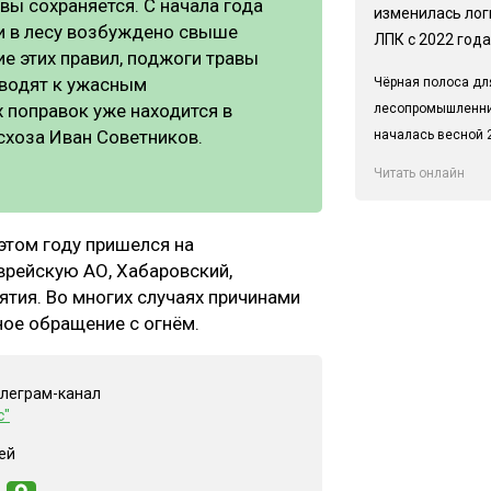
вы сохраняется. С начала года
изменилась лог
и в лесу возбуждено свыше
ЛПК с 2022 года
е этих правил, поджоги травы
иводят к ужасным
Чёрная полоса дл
 поправок уже находится в
лесопромышленн
схоза Иван Советников.
началась весной 2
Читать онлайн
этом году пришелся на
врейскую АО, Хабаровский,
ятия. Во многих случаях причинами
ное обращение с огнём.
елеграм-канал
с"
ей