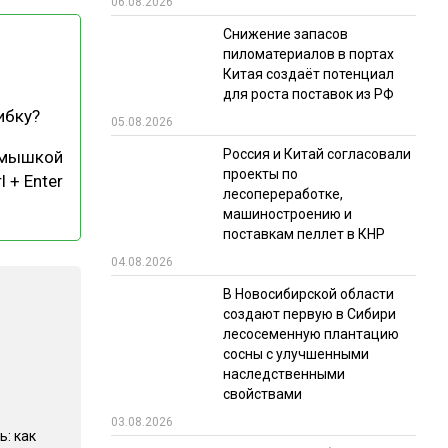
06.08.2026
РЫНКИ СБЫТА
Снижение запасов
пиломатериалов в портах
В УСЛОВИЯХ САНКЦИЙ
Китая создаёт потенциал
для роста поставок из РФ
ибку?
05.08.2026
Россия и Китай согласовали
 мышкой
проекты по
l + Enter
лесопереработке,
машиностроению и
поставкам пеллет в КНР
ИТОГИ МЕРОПРИЯТИЙ
04.08.2026
В Новосибирской области
создают первую в Сибири
лесосеменную плантацию
сосны с улучшенными
наследственными
свойствами
03.08.2026
ь: как