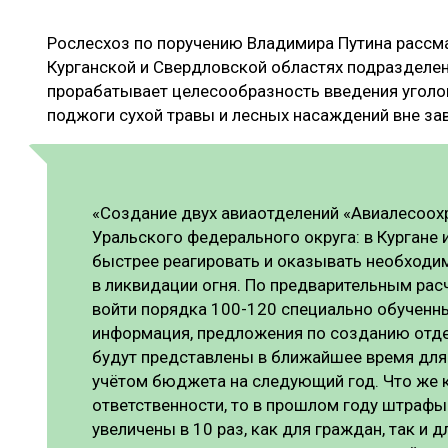
ЛЕСОВОССТАНОВЛЕНИЕ И ЗАЩИТА
СУШКА ДР
Рослесхоз по поручению Владимира Путина рассм
ЛОГИСТИКА
МЕБЕЛЬНОЕ 
Курганской и Свердловской областях подразделен
ПРОИЗВОДСТВО ДРЕВЕСНЫХ ПЛИТ
прорабатывает целесообразность введения уголо
поджоги сухой травы и лесных насаждений вне за
ЦБП
ЭКСПЕРТНОЕ МНЕНИЕ
«Создание двух авиаотделений «Авиалесоох
Уральского федерального округа: в Кургане 
быстрее реагировать и оказывать необходи
в ликвидации огня. По предварительным рас
войти порядка 100-120 специально обученн
информация, предложения по созданию отд
будут представлены в ближайшее время для 
учётом бюджета на следующий год. Что же 
ответственности, то в прошлом году штрафы
увеличены в 10 раз, как для граждан, так и 