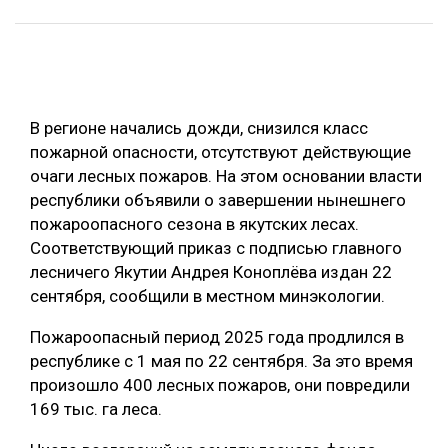
ОБРАБОТКА ДРЕВЕСИНЫ
ЦИФРОВАЯ СРЕДА
РУБРИКИ
БИОЭНЕРГЕТИКА
В регионе начались дожди, снизился класс
ТЕМАТИЧЕСКИЕ ПРОЕКТЫ
ЛЕСОВОССТАНОВЛЕНИЕ И ЗАЩИТА
пожарной опасности, отсутствуют действующие
ЛОГИСТИКА
очаги лесных пожаров. На этом основании власти
ПОДБОРКИ СТАТЕЙ
республики объявили о завершении нынешнего
ПРОИЗВОДСТВО ДРЕВЕСНЫХ ПЛИТ
пожароопасного сезона в якутских лесах.
ЦБП
Соответствующий приказ с подписью главного
лесничего Якутии Андрея Коноплёва издан 22
сентября, сообщили в местном минэкологии.
КОМПЛЕКСНАЯ ПЕРЕРАБОТКА
ЛЕСОПИЛЕНИЕ
Пожароопасный период 2025 года продлился в
республике с 1 мая по 22 сентября. За это время
ДЕРЕВЯННОЕ ДОМОСТРОЕНИЕ
произошло 400 лесных пожаров, они повредили
БЕЗОПАСНОЕ ПРОИЗВОДСТВО
169 тыс. га леса.
СОРТИРОВКА ДРЕВЕСИНЫ