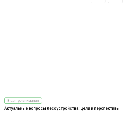
В центре внимания
Актуальные вопросы лесоустройства: цели и перспективы
К