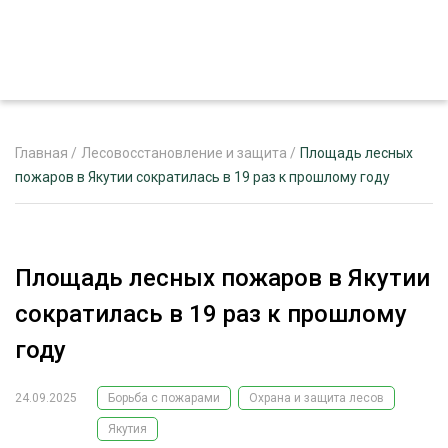
Главная
/
Лесовосстановление и защита
/
Площадь лесных
пожаров в Якутии сократилась в 19 раз к прошлому году
ЖУРНАЛ «ЛЕСНОЙ КОМПЛЕКС»
О ПРОЕКТЕ
Площадь лесных пожаров в Якутии
РЕКЛАМОДАТЕЛЯМ
сократилась в 19 раз к прошлому
году
24.09.2025
Борьба с пожарами
Охрана и защита лесов
ЛЕСНОЕ ХОЗЯЙСТВО
ЭКСПЕРТНОЕ МНЕНИЕ
Якутия
ЛЕСОЗАГОТОВКА