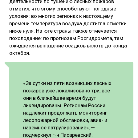
деятельности по тушению лесных пожаров
отметил, что этому способствуют погодные
СУШКА ДРЕВЕСИНЫ
условия: во многих регионах к настоящему
МЕБЕЛЬНОЕ ПРОИЗВОДСТВО
времени температура воздуха достигла отметки
ниже нуля. На юге страны также отмечается
похолодание: по прогнозам Росгидромета, там
ожидается выпадение осадков вплоть до конца
октября.
«За сутки из пяти возникших лесных
пожаров уже локализовано три, все
они в ближайшее время будут
ликвидированы. Регионам России
надлежит продолжать мониторинг
лесопожарной обстановки, авиа- и
наземное патрулирование», —
подчеркнул г-н Писаревский.