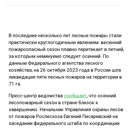
ОБРАБОТКА ДРЕВЕСИНЫ
ЦИФРОВАЯ СРЕДА
РУБРИКИ
БИОЭНЕРГЕТИКА
В последние несколько лет лесные пожары стали
ТЕМАТИЧЕСКИЕ ПРОЕКТЫ
ЛЕСОВОССТАНОВЛЕНИЕ И ЗАЩИТА
практически круглогодичным явлением: весенний
пожароопасный сезон плавно перетекает в летний,
ЛОГИСТИКА
ПОДБОРКИ СТАТЕЙ
за которым неминуемо следует осенний. По
ПРОИЗВОДСТВО ДРЕВЕСНЫХ ПЛИТ
данным Федерального агентства лесного
хозяйства, на 26 октября 2023 года в России шла
ЦБП
ликвидация пяти лесных пожаров на территории в
71 га.
КОМПЛЕКСНАЯ ПЕРЕРАБОТКА
Пресс-центр ведомства
сообщает
, что осенний
ЛЕСОПИЛЕНИЕ
лесопожарный сезон в стране близок к
ДЕРЕВЯННОЕ ДОМОСТРОЕНИЕ
завершению. Начальник Управления охраны лесов
от пожаров Рослесхоза Евгений Писаревский на
БЕЗОПАСНОЕ ПРОИЗВОДСТВО
заседании федерального штаба по координации
СОРТИРОВКА ДРЕВЕСИНЫ