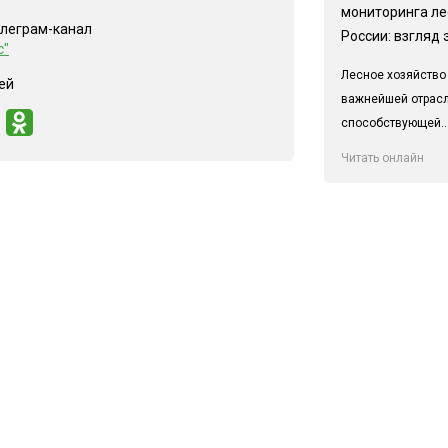
мониторинга ле
елеграм-канал
России: взгляд 
с"
Лесное хозяйство
ей
важнейшей отрас
способствующей..
Читать онлайн