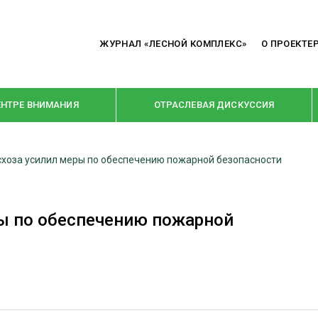
ЖУРНАЛ «ЛЕСНОЙ КОМПЛЕКС»
О ПРОЕКТЕ
ЕНТРЕ ВНИМАНИЯ
ОТРАСЛЕВАЯ ДИСКУССИЯ
хоза усилил меры по обеспечению пожарной безопасности
РУБРИКИ
Я ПЕРЕРАБОТКА
НОВОСТИ
ы по обеспечению пожарной
Е
КРУПНЫМ ПЛАНОМ
ОЕ ДОМОСТРОЕНИЕ
ВЗГЛЯД ИЗНУТРИ
 ПРОИЗВОДСТВО
В ЦЕНТРЕ ВНИМАНИЯ
 ДРЕВЕСИНЫ
ПРЕДПРИЯТИЯ ЛПК