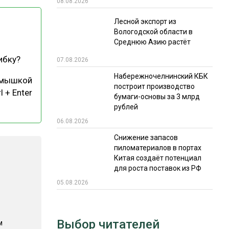
08.08.2026
РЫНКИ СБЫТА
Лесной экспорт из
Вологодской области в
В УСЛОВИЯХ САНКЦИЙ
Среднюю Азию растёт
ибку?
07.08.2026
Набережночелнинский КБК
 мышкой
построит производство
l + Enter
бумаги-основы за 3 млрд
рублей
06.08.2026
ИТОГИ МЕРОПРИЯТИЙ
Снижение запасов
пиломатериалов в портах
Китая создаёт потенциал
для роста поставок из РФ
05.08.2026
Выбор читателей
м