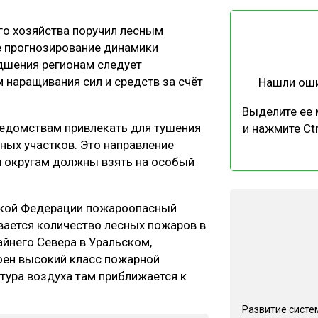
ЕВЕСИНЫ
РЫНОК
го хозяйства поручил лесным
ПРОИЗВОДСТВО
ТЕХНОЛОГИИ
е прогнозирование динамики
ОТРАСЛЕВАЯ ДИСКУССИЯ
удшения регионам следует
м наращивания сил и средств за счёт
Нашли ош
Выделите ее
едомствам привлекать для тушения
и нажмите Ctr
ных участков. Это направление
 округам должны взять на особый
КАЛЕНДАРЬ ВЫСТАВОК
йской Федерации пожароопасный
ивается количество лесных пожаров в
айнего Севера в Уральском,
оен высокий класс пожарной
тура воздуха там приближается к
Развитие систе