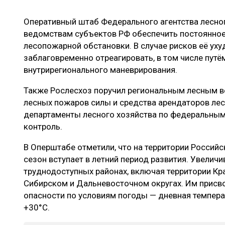
ЛЕСОВОССТАНОВЛЕНИЕ И ЗАЩИТА
СУШКА ДР
Оперативный штаб Федерального агентства лесно
ЛОГИСТИКА
МЕБЕЛЬНОЕ 
ведомствам субъектов РФ обеспечить постоянно
ПРОИЗВОДСТВО ДРЕВЕСНЫХ ПЛИТ
лесопожарной обстановки. В случае рисков её ух
заблаговременно отреагировать, в том числе путё
ЦБП
внутрирегионального маневрирования.
Также Рослесхоз поручил региональным лесным в
ЭКСПЕРТНОЕ МНЕНИЕ
лесных пожаров силы и средства арендаторов лес
департаменты лесного хозяйства по федеральным
контроль.
В Оперштабе отметили, что на территории Росси
сезон вступает в летний период развития. Увелич
труднодоступных районах, включая территории Кр
Сибирском и Дальневосточном округах. Им присв
опасности по условиям погоды — дневная темпера
+30°С.