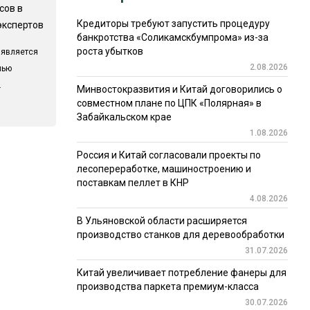
сов в
Кредиторы требуют запустить процедуру
экспертов
банкротства «Соликамскбумпрома» из-за
роста убытков
 является
2.08.2026
лью
.
Минвостокразвития и Китай договорились о
совместном плане по ЦПК «Полярная» в
Забайкальском крае
1.08.2026
Россия и Китай согласовали проекты по
лесопереработке, машиностроению и
поставкам пеллет в КНР
4.08.2026
В Ульяновской области расширяется
производство станков для деревообработки
31.07.2026
Китай увеличивает потребление фанеры для
производства паркета премиум-класса
30.07.2026